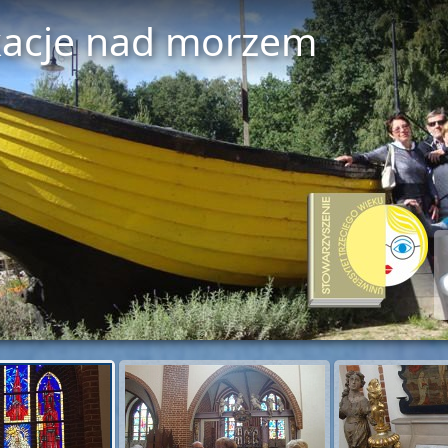
acje nad morzem
Pokaz slajdów