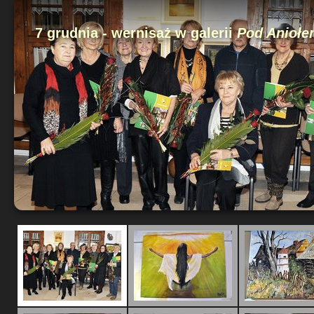
7 grudnia - wernisaż w galerii
Pod Aniołe
Start 