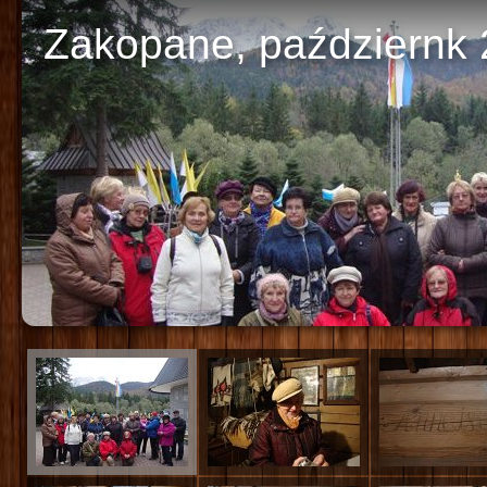
Zakopane, październk
Poka