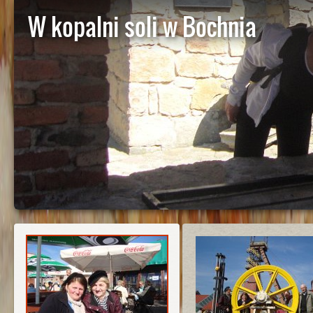
W kopalni soli w Bochnia