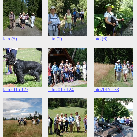
lato (5)
lato (7)
lato (6)
lato2015 127
lato2015 124
lato2015 133