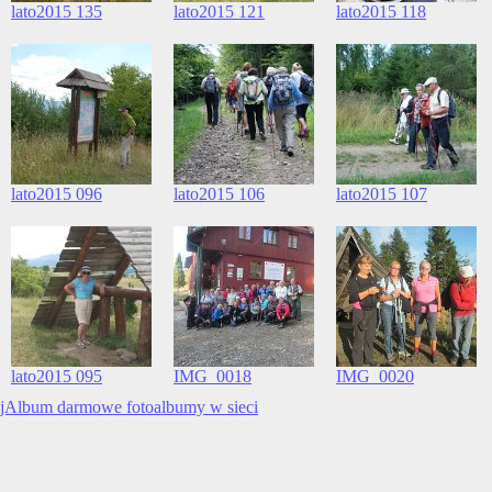
lato2015 135
lato2015 121
lato2015 118
lato2015 096
lato2015 106
lato2015 107
lato2015 095
IMG_0018
IMG_0020
jAlbum darmowe fotoalbumy w sieci