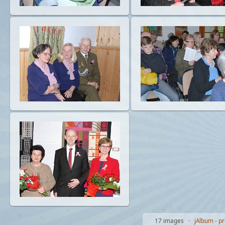
17 images ·
jAlbum - p