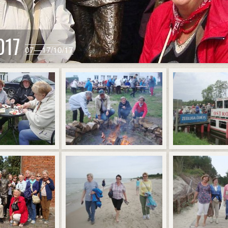
2017
07—17/10/17