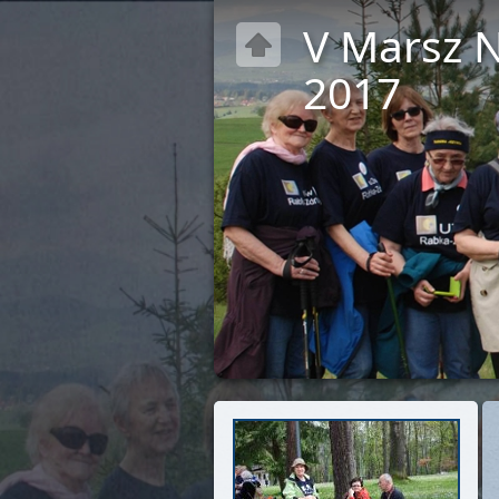
V Marsz 
2017