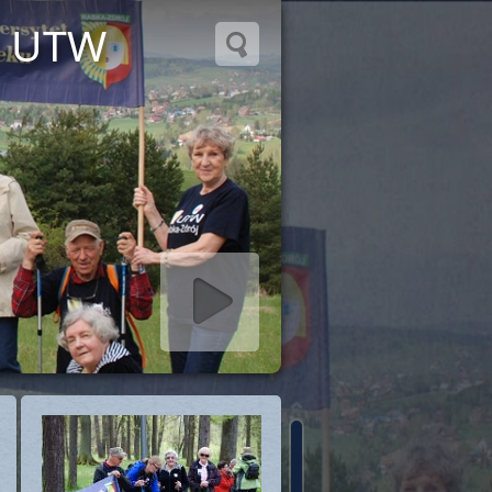
w UTW
rt slideshow