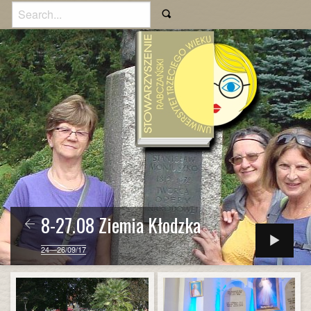
8-27.08 Ziemia Kłodzka
24—26/09/17