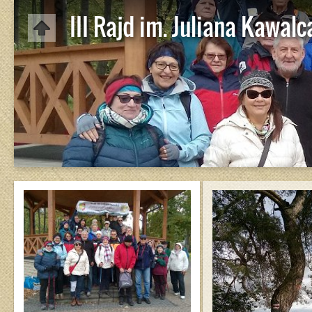
III Rajd im. Juliana Kawalc