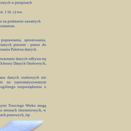
lonych w przepisach
. 1 lit. c) ww.
e na podstawie zawartych
stratora.
oprawiania, sprostowania,
dzianych prawem - prawo do
arzania Państwa danych.
etwarzanie danych odbywa się
a Ochrony Danych Osobowych,
Pana danych osobowych nie
znie na zautomatyzowanym
 ogólnego rozporządzenia o
sytet Trzeciego Wieku mogą
 na stronach internetowych, w
ch prasowych, itp.