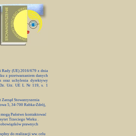
 i Rady (UE) 2016/679 z dnia
zku z przetwarzaniem danych
 oraz uchylenia dyrektywy
Dz. Urz. UE L Nr 119, s. 1
t Zarząd Stowarzyszenia
kowa 5, 34-700 Rabka-Zdrój,
 mogą Państwo kontaktować
sytet Trzeciego Wieku .
ji obowiązków prawnych
ędny do realizacji ww. celu