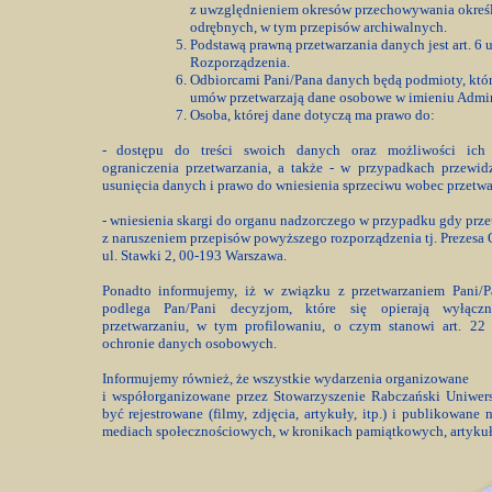
z uwzględnieniem okresów przechowywania okreś
odrębnych, w tym przepisów archiwalnych.
Podstawą prawną przetwarzania danych jest art. 6 ust
Rozporządzenia.
Odbiorcami Pani/Pana danych będą podmioty, któr
umów przetwarzają dane osobowe w imieniu Admini
Osoba, której dane dotyczą ma prawo do:
- dostępu do treści swoich danych oraz możliwości ich p
ograniczenia przetwarzania, a także - w przypadkach przewi
usunięcia danych i prawo do wniesienia sprzeciwu wobec przetw
-
wniesienia skargi do organu nadzorczego w przypadku gdy prz
z naruszeniem przepisów powyższego rozporządzenia tj. Prezes
ul. Stawki 2, 00-193 Warszawa
.
Ponadto informujemy, iż w związku z przetwarzaniem Pani/
podlega Pan/Pani decyzjom, które się opierają wyłąc
przetwarzaniu, w tym profilowaniu, o czym stanowi art. 22
ochronie danych osobowych.
Informujemy również, że wszystkie wydarzenia organizowane
i współorganizowane przez Stowarzyszenie Rabczański Uniwer
być rejestrowane (filmy, zdjęcia, artykuły, itp.) i publikowane
mediach społecznościowych, w kronikach pamiątkowych, artykuła