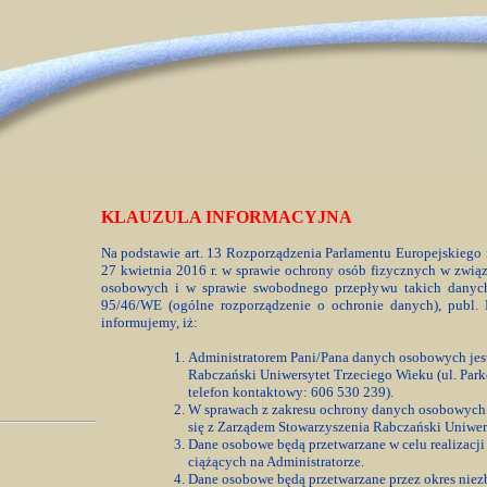
KLAUZULA INFORMACYJNA
Na podstawie art. 13 Rozporządzenia Parlamentu Europejskiego
27 kwietnia 2016 r. w sprawie ochrony osób fizycznych w zwią
osobowych i w sprawie swobodnego przepływu takich danych
95/46/WE (ogólne rozporządzenie o ochronie danych), publ. 
informujemy, iż:
Administratorem Pani/Pana danych osobowych jes
Rabczański Uniwersytet Trzeciego Wieku (ul. Par
telefon kontaktowy: 606 530 239).
W sprawach z zakresu ochrony danych osobowych
się z Zarządem Stowarzyszenia Rabczański Uniwer
Dane osobowe będą przetwarzane w celu realizac
ciążących na Administratorze.
Dane osobowe będą przetwarzane przez okres niezb