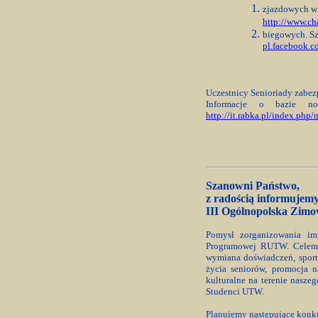
zjazdowych w 
http://www.c
biegowych. Sz
pl.facebook.
Uczestnicy Senioriady zabez
Informacje o bazie no
http://it.rabka.pl/index.php/
Szanowni Państwo,
z radością informujemy
III Ogólnopolska Zimo
Pomysł zorganizowania im
Programowej RUTW. Celem 
wymiana doświadczeń, sporto
życia seniorów, promocja 
kulturalne na terenie nasze
Studenci UTW.
Planujemy następujące konk