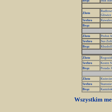
Brąz
Huk Bar
Radłows
Złoto
Gliwice
Srebro
Kawalec
Brąz
Złoto
Probst 
Srebro
Sus Zof
Brąz
Khudoll
Złoto
Rogoziń
Srebro
Kostrz 
Brąz
Porada 
Złoto
Kwiecie
Srebro
Staroni
Brąz
Kamińsk
Wszystkim med