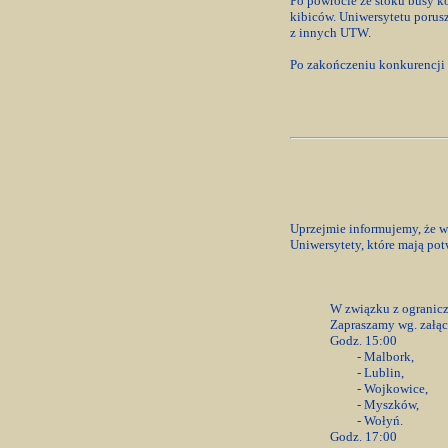
Po powrocie ze stoku busy k
kibiców. Uniwersytetu porus
z innych UTW.
Po zakończeniu konkurencji 
Uprzejmie informujemy, że 
Uniwersytety, które mają po
W związku z ogranicz
Zapraszamy wg. załącz
Godz. 15:00
- Malbork,
- Lublin,
- Wojkowice,
- Myszków,
- Wołyń.
Godz. 17:00