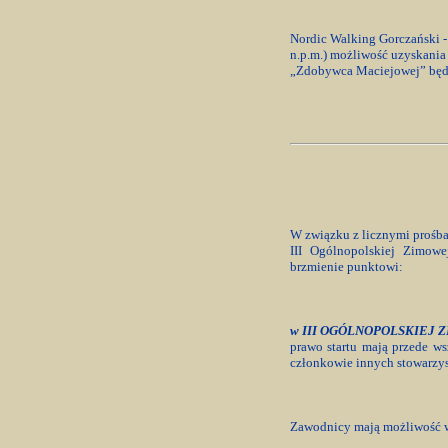
Nordic Walking Gorczański -
n.p.m.) możliwość uzyskania
„Zdobywca Maciejowej” będzi
W związku z licznymi prośb
III Ogólnopolskiej Zimowe
brzmienie punktowi:
w III OGÓLNOPOLSKIEJ 
prawo startu mają przede w
członkowie innych stowarzysz
Zawodnicy mają możliwość w