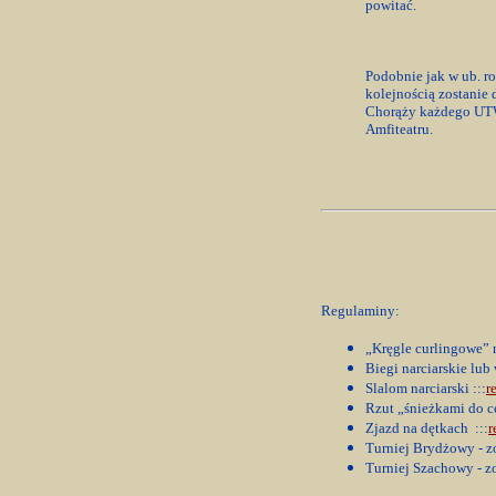
powitać.
Podobnie jak w ub. ro
kolejnością zostanie
Chorąży każdego UTW 
Amfiteatru.
Regulaminy:
„Kręgle curlingowe” na
Biegi narciarskie lub
Slalom narciarski :::
r
Rzut „śnieżkami do ce
Zjazd na dętkach :::
r
Turniej Brydżowy - z
Turniej Szachowy - z