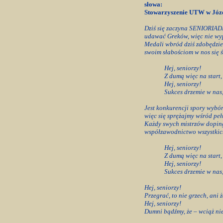
słowa:
Stowarzyszenie UTW w Józ
Dziś się zaczyna SENIORIAD
udawać Greków, więc nie wy
Medali wbród dziś zdobędzi
swoim słabościom w nos się ś
Hej, seniorzy!
Z dumą więc na start, b
Hej, seniorzy!
Sukces drzemie w nas,
Jest konkurencji spory wybó
więc się sprężajmy wśród peł
Każdy swych mistrzów dopin
współzawodnictwo wszystkich 
Hej, seniorzy!
Z dumą więc na start, b
Hej, seniorzy!
Sukces drzemie w nas,
Hej, seniorzy!
Przegrać, to nie grzech, ani
Hej, seniorzy!
Dumni bądźmy, że – wciąż nie