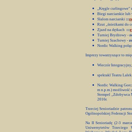
„Kręgle curlingowe” 
Biegi narciarskie lu
Slalom narciarski
:::
r
Rzut „śnieżkami do 
Zjazd na dętkach
:::
r
Turniej Brydżowy -
z
Turniej Szachowy -
z
Nordic Walking połą
Imprezy towarzyszące to mi
Wieczór Integracyjny
spektakl Teatru Lale
Nordic Walking Gorcz
m n.p.m.) możliwość 
Stempel „Zdobywca M
2016r.
Trzeciej Senioriadzie patron
Ogólnopolskiej Federacji S
Na II Senioriadę (2-3 marc
Uniwersytetów Trzeciego W