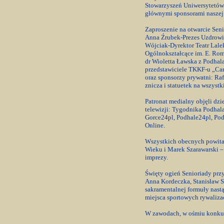
Stowarzyszeń Uniwersytetów I
głównymi sponsorami naszej
Zaproszenie na otwarcie Sen
Anna Źrubek-Prezes Uzdrowis
Wójciak-Dyrektor Teatr Lal
Ogólnokształcące im. E. Ro
dr Wioletta Ławska z Podha
przedstawiciele TKKF-u „Car
oraz sponsorzy prywatni: Ra
znicza i statuetek na wszystk
Patronat medialny objęli dzie
telewizji: Tygodnika Podhal
Gorce24pl, Podhale24pl, Pod
Online.
Wszystkich obecnych powital
Wieku i Marek Szarawarski 
imprezy.
Święty ogień Senioriady prz
Anna Kordeczka, Stanisław S
sakramentalnej formuły nast
miejsca sportowych rywalizac
W zawodach, w ośmiu konkur