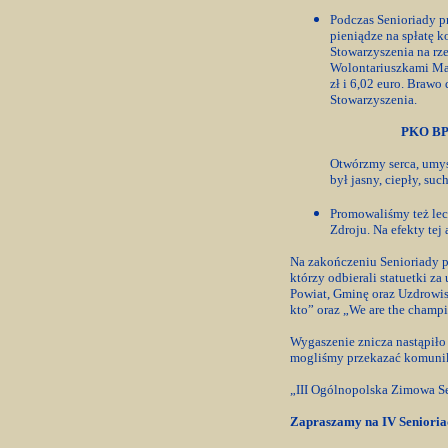
Podczas Senioriady p
pieniądze na spłatę 
Stowarzyszenia na r
Wolontariuszkami Mał
zł i 6,02 euro. Braw
Stowarzyszenia.
PKO BP 
Otwórzmy serca, umysł
był jasny, ciepły, suc
Promowaliśmy też le
Zdroju. Na efekty tej
Na zakończeniu Senioriady p
którzy odbierali statuetki 
Powiat, Gminę oraz Uzdrowi
kto” oraz „We are the champi
Wygaszenie znicza nastąpiło
mogliśmy przekazać komuni
„III Ogólnopolska Zimowa S
Zapraszamy na IV Senioriad