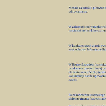
Medale za udział i pierwsze 
odbywania się.
W zależności od warunków śn
narciarski stylem klasycznym
W konkurencjach zjazdowych
kask ochrony. Informacja dl
W Biurze Zawodów (na stoku)
przekazane upoważnionej oso
złożeniu kaucji 50zł (pięćdz
konkurencji osoba upoważnio
kaucji.
Po zakończeniu uroczystego 
slalomu giganta (zapewniamy