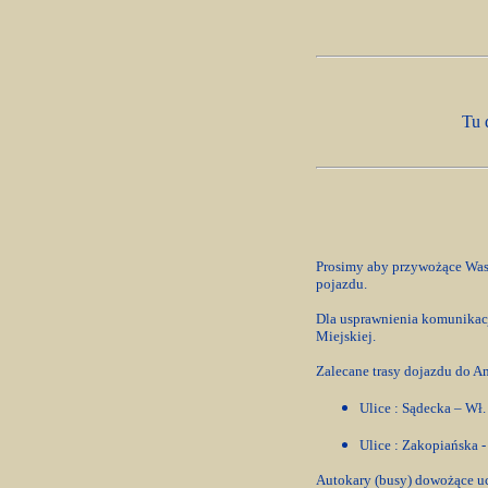
Tu 
Prosimy aby przywożące Was 
pojazdu.
Dla usprawnienia komunikacji
Miejskiej.
Zalecane trasy dojazdu do Am
Ulice : Sądecka – Wł.
Ulice : Zakopiańska -
Autokary (busy) dowożące uc