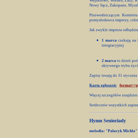
Wejherowo, Wiedeń, Łazy, R
Nowy Sącz, Zakopane, Myszk
Przewodniczącym Komitetu
pomysłodawca imprezy, czł
Jak zwykle impreza odbędzie
1 marca
czekają na P
integracyjnej.
2 marca
to dzień poś
aktywnego trybu życi
Zapisy trwają do 31 stycznia
Karta zgłoszeń:
format>>p
Więcej szczegółów znajdzie
Serdecznie wszystkich zapra
Hymn Senioriady
melodia: "Pałacyk Michla"