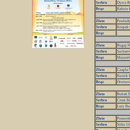
Srebro
Dyrcz-R
Brąz
Kałuża 
Złoto
Pawluśk
Srebro
Korpak 
Brąz
-
Złoto
Bugaj N
Srebro
Sachare
Brąz
Mazurek
Złoto
Czapla 
Srebro
Kusiek 
Brąz
Otwinow
Złoto
Bubak B
Srebro
Citak B
Brąz
Luty Ba
Złoto
Pomorsk
Srebro
Sitko Ur