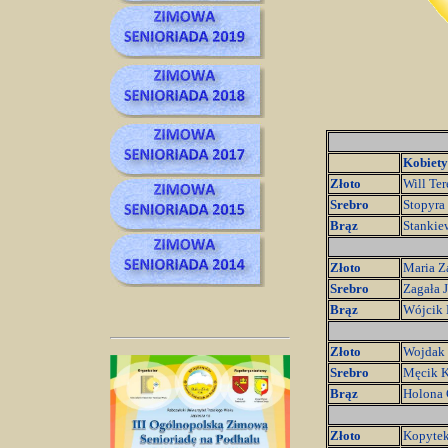
Kobiety
Złoto
Will Te
Srebro
Stopyra
Brąz
Stankie
Złoto
Maria Z
Srebro
Zagała 
Brąz
Wójcik 
Złoto
Wojdak 
Srebro
Męcik K
Brąz
Holona 
Złoto
Kopytek