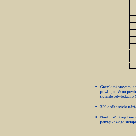
Gromkimi brawami na
powim, to Wom powim
tłumnie odwiedzano 
320 osób wzięło udzia
Nordic Walking Gorcz
pamiątkowego stempla