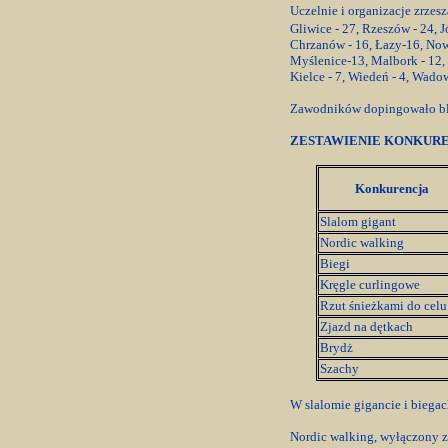
Uczelnie i organizacje zrze
Gliwice - 27, Rzeszów - 24, J
Chrzanów - 16, Łazy-16, Now
Myślenice-13, Malbork - 12,
Kielce - 7, Wiedeń - 4, Wadow
Zawodników dopingowało bli
ZESTAWIENIE KONKURE
Konkurencja
Slalom gigant
Nordic walking
Biegi
Kręgle curlingowe
Rzut śnieżkami do celu
Zjazd na dętkach
Brydż
Szachy
W slalomie gigancie i bieg
Nordic walking, wyłączony z