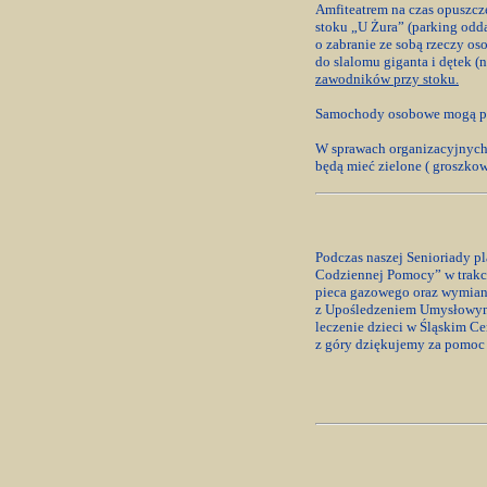
Amfiteatrem na czas opuszcz
stoku „U Żura” (parking odd
o zabranie ze sobą rzeczy os
do slalomu giganta i dętek (na
zawodników przy stoku.
Samochody osobowe mogą poz
W sprawach organizacyjnych
będą mieć zielone ( groszkowe
Podczas naszej Senioriady p
Codziennej Pomocy” w trakcie
pieca gazowego oraz wymianę
z Upośledzeniem Umysłowym 
leczenie dzieci w Śląskim C
z góry dziękujemy za pomoc