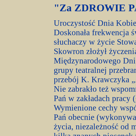
"Za ZDROWIE PAŃ
Uroczystość Dnia Kobiet
Doskonała frekwencja 
słuchaczy w życie Stow
Skowron złożył życzenia
Międzynarodowego Dnia
grupy teatralnej przebr
przebój K. Krawczyka „A
Nie zabrakło też wspom
Pań w zakładach pracy (g
Wymienione cechy współ
Pań obecnie (wykonywan
życia, niezależność od 