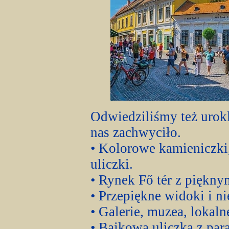
Odwiedziliśmy też urok
nas zachwyciło.
• Kolorowe kamieniczki
uliczki.
• Rynek Fő tér z piękn
• Przepiękne widoki i ni
• Galerie, muzea, lokaln
• Bajkowa uliczka z pa