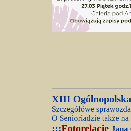
XIII Ogólnopolsk
Szczegółówe sprawozda
O Senioriadzie także na
:::
Fotorelacje
Jana 