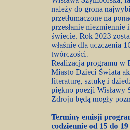
Wisława Szymborska, la
należy do grona najwybi
przetłumaczone na ponad
przesłanie niezmiennie 
świecie. Rok 2023 zost
właśnie dla uczczenia 10
twórczości.
Realizacja programu w 
Miasto Dzieci Świata a
literaturę, sztukę i dzi
piękno poezji Wisławy S
Zdroju będą mogły pozn
Terminy emisji progr
codziennie od 15 do 19