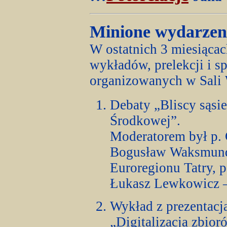
Minione wydarzen
W ostatnich 3 miesiącach
wykładów, prelekcji i s
organizowanych w Sali
Debaty „Bliscy sąsi
Środkowej”.
Moderatorem był p. 
Bogusław Waksmundz
Euroregionu Tatry, p
Łukasz Lewkowicz – 
Wykład z prezentacj
„Digitalizacja zbio