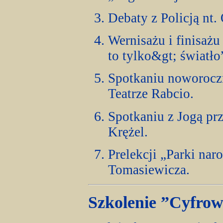
Debaty z Policją nt.
Wernisażu i finisażu
to tylko&gt; światło
Spotkaniu noworocz
Teatrze Rabcio.
Spotkaniu z Jogą pr
Krężel.
Prelekcji „Parki na
Tomasiewicza.
Szkolenie ”Cyfro