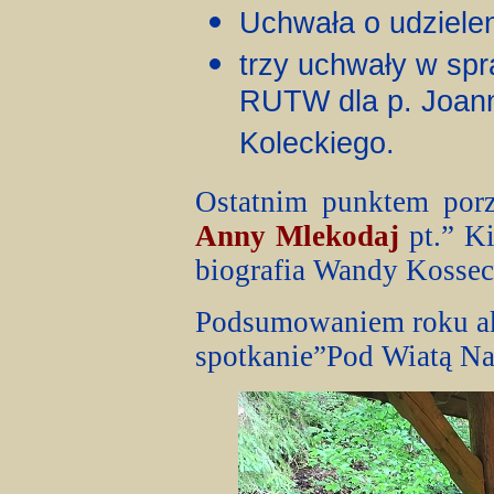
Uchwała o udzielen
trzy uchwały w sp
RUTW dla p. Joanny 
Koleckiego.
Ostatnim punktem por
Anny Mlekodaj
pt.” Ki
biografia Wandy Kossec
Podsumowaniem roku ak
spotkanie”Pod Wiatą Na