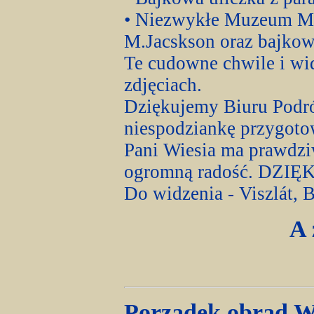
• Niezwykłe Muzeum Mar
M.Jacskson oraz bajkow
Te cudowne chwile i wid
zdjęciach.
Dziękujemy Biuru Podró
niespodziankę przygot
Pani Wiesia ma prawdziw
ogromną radość. DZI
Do widzenia - Viszlát,
A 
Porządek obrad 