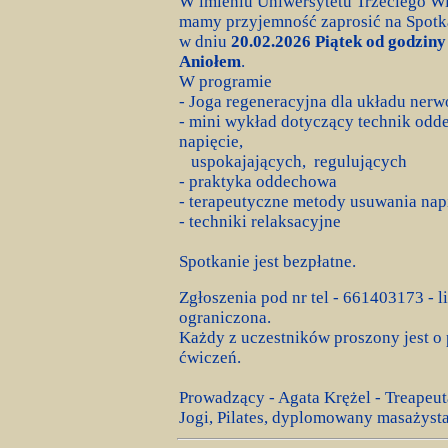
W imieniu Uniwersytetu Trzeciego Wi
mamy przyjemność zaprosić na Spotk
w dniu
20.02.2026 Piątek od godziny
Aniołem
.
W programie
- Joga regeneracyjna dla układu ner
- mini wykład dotyczący technik od
napięcie,
uspokajających, regulujących
- praktyka oddechowa
- terapeutyczne metody usuwania nap
- techniki relaksacyjne
Spotkanie jest bezpłatne.
Zgłoszenia pod nr tel - 661403173 - li
ograniczona.
Każdy z uczestników proszony jest o 
ćwiczeń.
Prowadzący - Agata Krężel - Treapeut
Jogi, Pilates, dyplomowany masażysta,