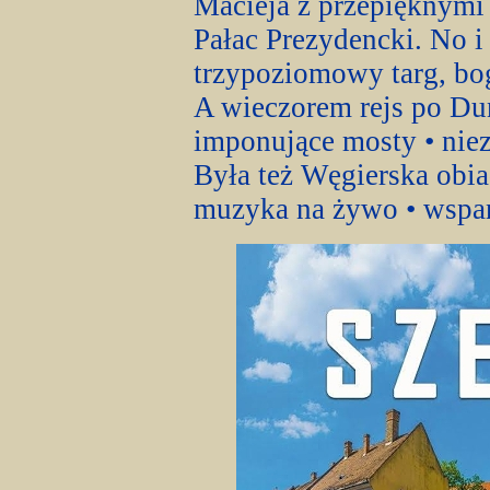
Macieja z przepięknym
Pałac Prezydencki. No i
trzypoziomowy targ, b
A wieczorem rejs po Du
imponujące mosty • nie
Była też Węgierska obiad
muzyka na żywo • wspani