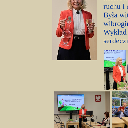
ruchu i 
Była wi
wibrogi
Wykład 
serdecz