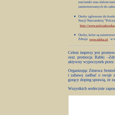
narciarski oraz slalom na
zainteresowanych do zakt
Osoby zgłoszone do konkur
Stacji Narciarskiej "Polc
http://www.polczakowka-
Osoby, które są zainteres
Zdroju
w z
www.rabka.pl
Celem imprezy jest promowa
oraz promocja Rabki –Zdro
aktywny wypoczynek przez c
Organizując Zimowa Seniori
i zabawę zadbać o swoje z
gorący doping sprawią, że z
Wszystkich serdecznie zapr