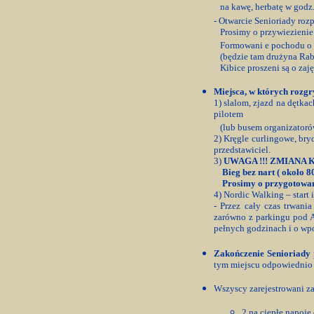
na kawę, herbatę w godz.
- Otwarcie Senioriady
rozp
Prosimy o przywiezienie
Formowani e pochodu o 
(będzie tam drużyna Rabk
Kibice proszeni są o zaję
Miejsca, w których rozg
1) slalom, zjazd na dętka
pilotem
(lub busem organizatoró
2) Kręgle curlingowe, bry
przedstawiciel.
3)
UWAGA !!! ZMIANA
Bieg bez nart ( około 8
Prosimy o przygotowani
4) Nordic Walking – start 
- Przez cały czas trwani
zarówno z parkingu pod A
pełnych godzinach i o wpó
Zakończenie Senioriady
tym miejscu odpowiednio 
Wszyscy zarejestrowani za
2 na ciepłe napoje