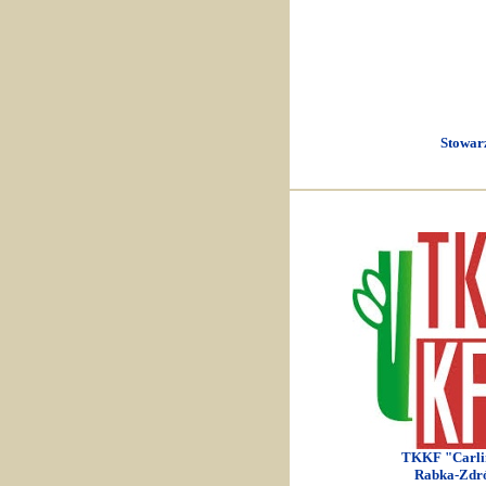
Stowar
TKKF "Carli
Rabka-Zdr