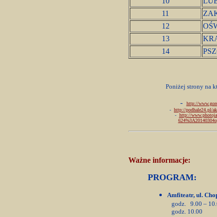
10
LU
11
ZA
12
OŚ
13
KR
14
PS
Poniżej strony na k
-
http://www.gorc
-
http://podhale24.pl/
ak
-
http://www.photoja
624%
3A20140304og
Ważne informacje:
PROGRAM:
Amfiteatr, ul. Cho
godz. 9.00 – 10.0
godz. 10.00 – c