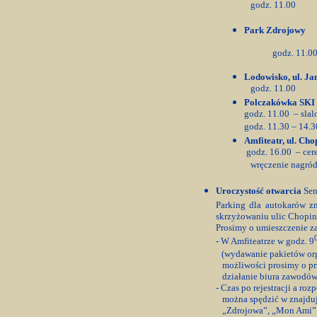
godz. 11.00 – 
Park Zdrojowy
godz. 11.0
Lodowisko, ul. Ja
godz. 11.00 – k
Polczakówka SKI s
godz. 11.00 – slal
godz. 11.30 – 14
Amfiteatr, ul. Cho
godz. 16.00 – cer
wręczenie nagród
Uroczystość otwarcia
Sen
Parking dla
autokarów zn
skrzyżowaniu ulic Chopin
Prosimy o umieszczenie za
-
W Amfiteatrze w godz. 9
(wydawanie pakietów org
możliwości prosimy o prz
działanie biura zawodów
- Czas po rejestracji a r
można spędzić w znajdują
„Zdrojowa”, „Mon Ami”. 