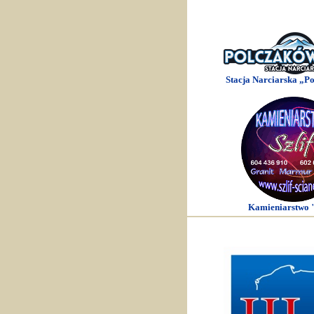
Stacja Narciarska „P
Kamieniarstwo "