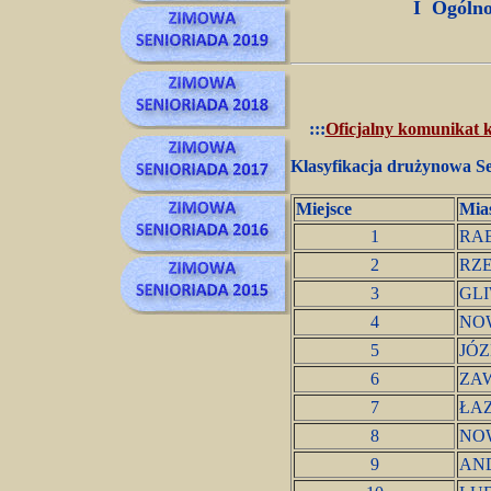
I Ogólno
:::
Oficjalny komunikat 
Klasyfikacja drużynowa Se
Miejsce
Mia
1
RA
2
RZ
3
GL
4
NO
5
JÓ
6
ZA
7
ŁA
8
NO
9
AN