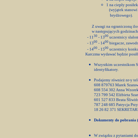
1 na ciepły posił
(wyjątek stanowi g
brydżowego).
Z uwagi na ograniczoną iloś
w następujących godzinach
30
00
- 11
- 13
uczestnicy slalo
00
00
- 13
- 14
biegacze, zawodn
00
00
- 14
- 15
uczestnicy konku
Karczma wydawać będzie posiłki
Wszystkim uczestnikom S
identyfikatory.
Podajemy również nr-y te
608 879763 Marek Szaraw
608 554 302 Anna Wzorek
723 799 542 Elżbieta Sza
601 527 833 Beata Śliwiń
787 248 685 Patrycja Przy
18 26 82 371 SEKRETARIA
Dokumenty do pobrania (
W związku z pytaniami do