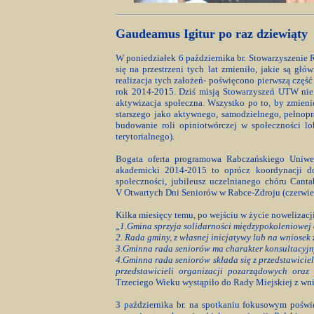
Gaudeamus Igitur po raz dziewiąty
W poniedziałek 6 października br. Stowarzyszenie 
się na przestrzeni tych lat zmieniło, jakie są g
realizacja tych założeń- poświęcono pierwszą częś
rok 2014-2015.
Dziś misją Stowarzyszeń UTW nie j
aktywizacja społeczna. Wszystko po to, by zmien
starszego jako aktywnego, samodzielnego, pełnop
budowanie roli opiniotwórczej w społeczności l
terytorialnego).
Bogata oferta programowa Rabczańskiego Uniwer
akademicki 2014-2015 to oprócz koordynacji do
społeczności, jubileusz uczelnianego chóru Cantab
V Otwartych Dni Seniorów w Rabce-Zdroju (czerwie
Kilka miesięcy temu, po wejściu w życie nowelizacji
„
1.Gmina sprzyja solidarności międzypokoleniowej 
2. Rada gminy, z własnej inicjatywy lub na wniose
3.Gminna rada seniorów ma charakter konsultacyjny
4.Gminna rada seniorów składa się z przedstawiciel
przedstawicieli organizacji pozarządowych ora
Trzeciego Wieku wystąpiło do Rady Miejskiej z wn
3 października br. na spotkaniu fokusowym poświ