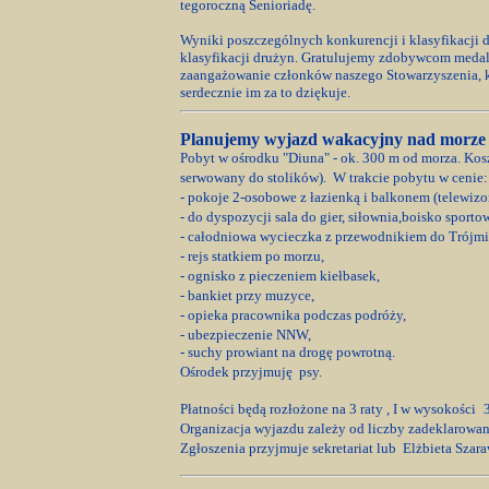
tegoroczną Senioriadę.
Wyniki poszczególnych konkurencji i klasyfikacji 
klasyfikacji drużyn. Gratulujemy zdobywcom medali
zaangażowanie członków naszego Stowarzyszenia, 
serdecznie im za to dziękuje.
Planujemy wyjazd wakacyjny nad morz
Pobyt w ośrodku "Diuna" - ok. 300 m od morza. Kosz
serwowany do stolików).
W trakcie pobytu w cenie:
- pokoje 2-osobowe z łazienką i balkonem (telewizor,
- do dyspozycji sala do gier, siłownia,boisko sporto
- całodniowa wycieczka z przewodnikiem do Trójmi
- rejs statkiem po morzu,
- ognisko z pieczeniem kiełbasek,
- bankiet przy muzyce,
- opieka pracownika podczas podróży,
- ubezpieczenie NNW,
- suchy prowiant na drogę powrotną.
Ośrodek przyjmuję psy.
Płatności będą rozłożone na 3 raty , I w wysokości
Organizacja wyjazdu zależy od liczby zadeklarowan
Zgłoszenia przyjmuje sekretariat lub Elżbieta Szara