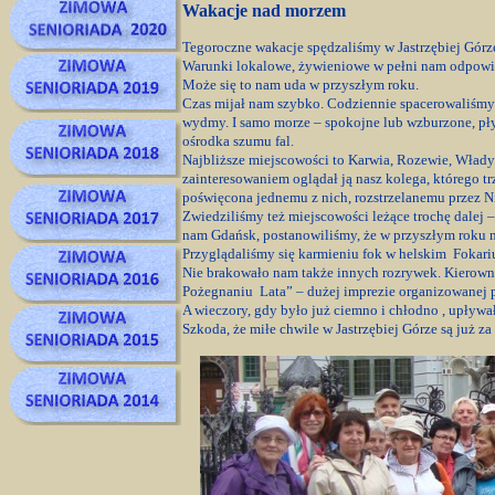
Wakacje nad morzem
Tegoroczne wakacje spędzaliśmy w Jastrzębiej Górz
Warunki lokalowe, żywieniowe w pełni nam odpowiad
Może się to nam uda w przyszłym roku.
Czas mijał nam szybko. Codziennie spacerowaliśmy
wydmy. I samo morze – spokojne lub wzburzone, pły
ośrodka szumu fal.
Najbliższe miejscowości to Karwia, Rozewie, Wład
zainteresowaniem oglądał ją nasz kolega, którego tr
poświęcona jednemu z nich, rozstrzelanemu przez 
Zwiedziliśmy też miejscowości leżące trochę dalej
nam Gdańsk, postanowiliśmy, że w przyszłym roku n
Przyglądaliśmy się karmieniu fok w helskim Fokariu
Nie brakowało nam także innych rozrywek. Kierown
Pożegnaniu Lata” – dużej imprezie organizowanej 
A wieczory, gdy było już ciemno i chłodno , upływa
Szkoda, że miłe chwile w Jastrzębiej Górze są już z