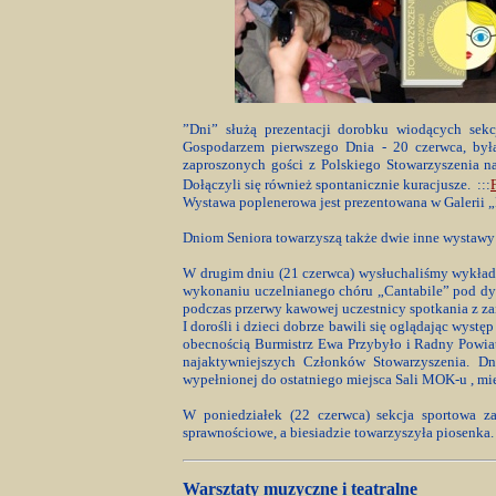
”Dni” służą prezentacji dorobku wiodących sek
Gospodarzem pierwszego Dnia - 20 czerwca, był
zaproszonych gości z Polskiego Stowarzyszeni
Dołączyli się również spontanicznie kuracjusze. :::
Wystawa poplenerowa jest prezentowana w Galerii 
Dniom Seniora towarzyszą także dwie inne wystawy: m
W drugim dniu (21 czerwca) wysłuchaliśmy wykład
wykonaniu uczelnianego chóru „Cantabile” pod dyre
podczas przerwy kawowej uczestnicy spotkania z z
I dorośli i dzieci dobrze bawili się oglądając wys
obecnością Burmistrz Ewa Przybyło i Radny Powiat
najaktywniejszych Członków Stowarzyszenia. Dni
wypełnionej do ostatniego miejsca Sali MOK-u , mie
W poniedziałek (22 czerwca) sekcja sportowa z
sprawnościowe, a biesiadzie towarzyszyła piosenka. 
Warsztaty muzyczne i teatralne