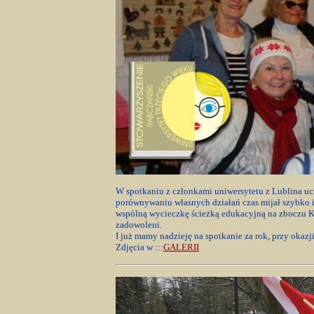
W spotkaniu z członkami uniwersytetu z Lublina u
porównywaniu własnych działań czas mijał szybko i
wspólną wycieczkę ścieżką edukacyjną na zboczu Kr
zadowoleni.
I już mamy nadzieję na spotkanie za rok, przy okazj
Zdjęcia w :::
GALERII