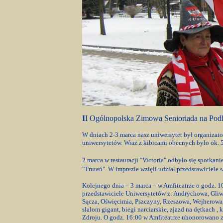
I
I Ogólnopolska Zimowa Senioriada na Pod
W dniach 2-3 marca nasz uniwersytet był organizat
uniwersytetów. Wraz z kibicami obecnych było ok. 
2 marca w restauracji "Victoria" odbyło się spotkan
"Truteń".
W imprezie wzięli udział przedstawiciele 
Kolejnego dnia – 3 marca – w Amfiteatrze o godz. 1
przedstawiciele Uniwersytetów z: Andrychowa, Gli
Sącza, Oświęcimia, Pszczyny, Rzeszowa, Wejherowa,
slalom gigant, biegi narciarskie, zjazd na dętkach ,
Zdroju. O godz. 16:00 w Amfiteatrze uhonorowano zd