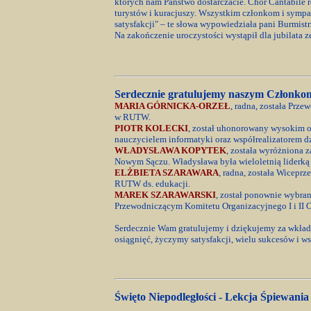
których nam Państwo dostarczacie. Chór Cantabile 
turystów i kuracjuszy. Wszystkim członkom i sympa
satysfakcji" – te słowa wypowiedziała pani Burmist
Na zakończenie uroczystości wystąpił dla jubilata 
Serdecznie gratulujemy naszym Członko
MARIA GÓRNICKA-ORZEŁ
, radna, została Prz
w RUTW.
PIOTR KOLECKI
, został uhonorowany wysokim o
nauczycielem informatyki oraz współrealizatorem 
WŁADYSŁAWA KOPYTEK
, została wyróżniona 
Nowym Sączu. Władysława była wieloletnią liderką 
ELŻBIETA SZARAWARA
, radna, została Wicepr
RUTW ds. edukacji.
MAREK SZARAWARSKI
, został ponownie wybr
Przewodniczącym Komitetu Organizacyjnego I i II 
Serdecznie Wam gratulujemy i dziękujemy za wkład
osiągnięć, życzymy satysfakcji, wielu sukcesów i 
Święto Niepodległości - Lekcja Śpiewania 