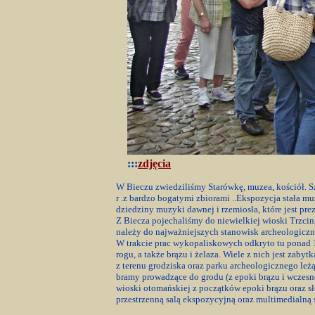
:::
zdjęcia
W Bieczu zwiedziliśmy Starówkę, muzea, kościół. 
r .z bardzo bogatymi zbiorami ..Ekspozycja stała 
dziedziny muzyki dawnej i rzemiosła, które jest pr
Z Biecza pojechaliśmy do niewielkiej wioski Trzcin
należy do najważniejszych stanowisk archeologicz
W trakcie prac wykopaliskowych odkryto tu ponad 160
rogu, a także brązu i żelaza. Wiele z nich jest zab
z terenu grodziska oraz parku archeologicznego le
bramy prowadzące do grodu (z epoki brązu i wczesne
wioski otomańskiej z początków epoki brązu oraz s
przestrzenną salą ekspozycyjną oraz multimedialną 