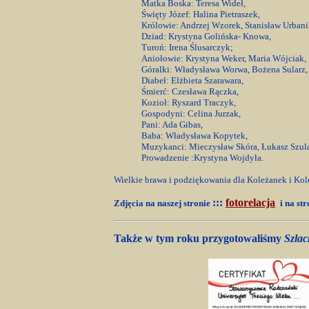
Matka Boska: Teresa Wideł,
Święty Józef: Halina Pietraszek,
Królowie: Andrzej Wzorek, Stanisław Urbani
Dziad: Krystyna Golińska- Knowa,
Turoń: Irena Ślusarczyk;
Aniołowie: Krystyna Weker, Maria Wójciak,
Góralki: Władysława Worwa, Bożena Sularz,
Diabeł: Elżbieta Szarawara,
Śmierć: Czesława Rączka,
Kozioł: Ryszard Traczyk,
Gospodyni: Celina Jurzak,
Pani: Ada Gibas,
Baba: Władysława Kopytek,
Muzykanci: Mieczysław Skóra, Łukasz Szula
Prowadzenie :Krystyna Wojdyła.
Wielkie brawa i podziękowania dla Koleżanek i Kol
:::
fotorelacja
Zdjęcia na naszej stronie
i na st
Także w tym roku przygotowaliśmy
Szlac