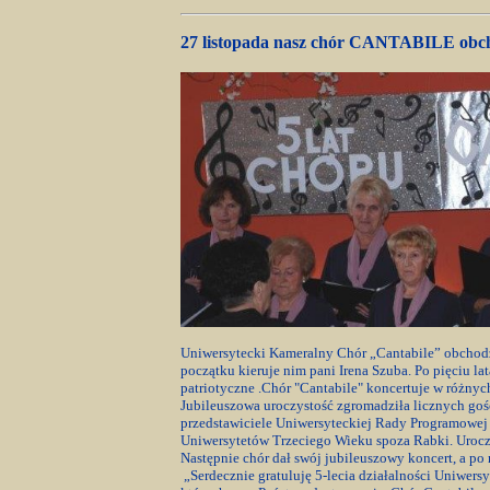
27 listopada nasz chór CANTABILE obch
Uniwersytecki Kameralny Chór „Cantabile” obchodził
początku kieruje nim pani Irena Szuba. Po pięciu la
patriotyczne .Chór "Cantabile" koncertuje w różnych
Jubileuszowa uroczystość zgromadziła licznych goś
przedstawiciele Uniwersyteckiej Rady Programowej ,
Uniwersytetów Trzeciego Wieku spoza Rabki. Uroczy
Następnie chór dał swój jubileuszowy koncert, a po n
„Serdecznie gratuluję 5-lecia działalności Uniwer