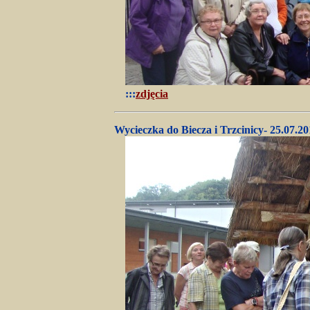
:::
zdjęcia
Wycieczka do
Biecz
a
i Trzcinicy
- 25.07.20