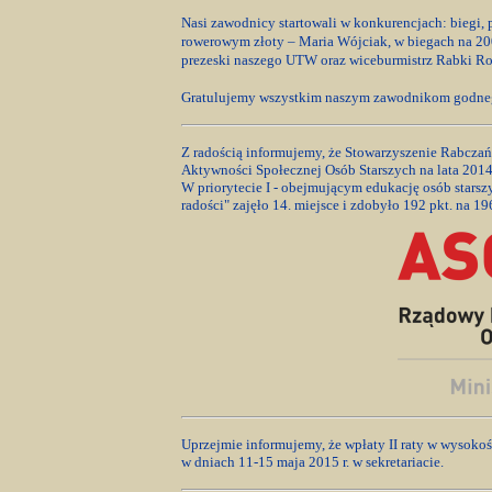
Nasi zawodnicy startowali w konkurencjach: biegi, 
rowerowym złoty – Maria Wójciak, w biegach na 20
prezeski naszego UTW oraz wiceburmistrz Rabki Ro
Gratulujemy wszystkim naszym zawodnikom godneg
Z radością informujemy, że Stowarzyszenie Rabczań
Aktywności Społecznej Osób Starszych na lata 201
W priorytecie I - obejmującym edukację osób star
radości" zajęło 14. miejsce i zdobyło 192 pkt. na 19
Uprzejmie informujemy, że wpłaty II raty w wysok
w dniach 11-15 maja 2015 r. w sekretariacie.