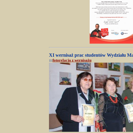
XI wernisaż prac studentów Wydziału Ma
:::
fotorelacja z wernisażu