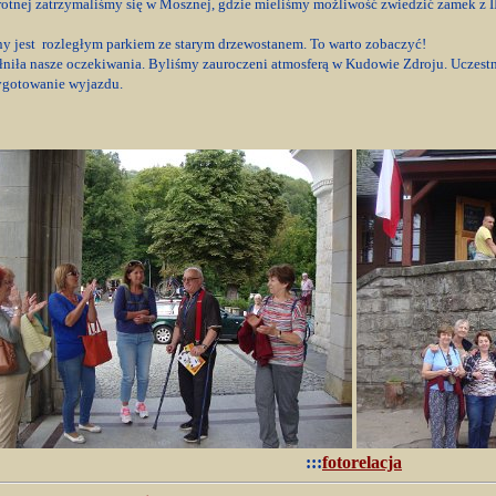
tnej zatrzymaliśmy się w Mosznej, gdzie mieliśmy możliwość zwiedzić zamek z II p
y jest rozległym parkiem ze starym drzewostanem. To warto zobaczyć!
niła nasze oczekiwania. Byliśmy zauroczeni atmosferą w Kudowie Zdroju. Uczestn
zygotowanie wyjazdu.
:::
fotorelacja