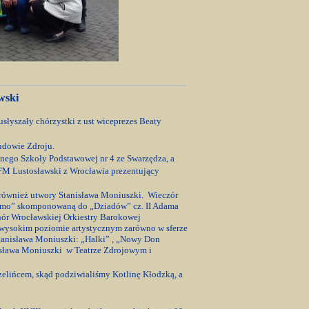
wski
słyszały chórzystki z ust wiceprezes Beaty
udowie Zdroju.
nego Szkoły Podstawowej nr 4 ze Swarzędza, a
NFM Lustosławski z Wrocławia prezentujący
 również utwory Stanisława Moniuszki. Wieczór
Widmo” skomponowaną do „Dziadów” cz. II Adama
hór Wrocławskiej Orkiestry Barokowej
wysokim poziomie artystycznym zarówno w sferze
Stanisława Moniuszki: „Halki” , „Nowy Don
nisława Moniuszki w Teatrze Zdrojowym i
elińcem, skąd podziwialiśmy Kotlinę Kłodzką, a