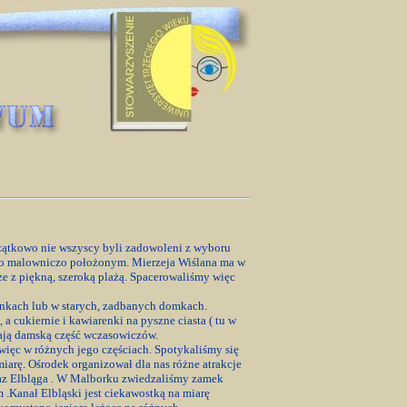
zątkowo nie wszyscy byli zadowoleni z wyboru
dzo malowniczo położonym. Mierzeja Wiślana ma w
rze z piękną, szeroką plażą. Spacerowaliśmy więc
ynkach lub w starych, zadbanych domkach.
a cukiernie i kawiarenki na pyszne ciasta ( tu w
gają damską część wczasowiczów.
więc w różnych jego częściach. Spotykaliśmy się
arę. Ośrodek organizował dla nas różne atrakcje
raz Elbląga . W Malborku zwiedzaliśmy zamek
.Kanał Elbląski jest ciekawostką na miarę