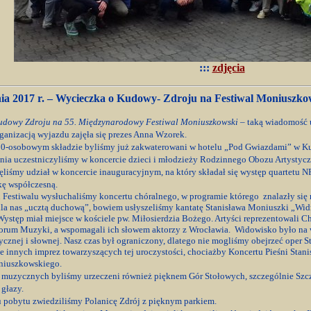
:::
zdjęcia
nia 2017 r. – Wycieczka o Kudowy- Zdroju na Festiwal Moniuszko
udowy Zdroju na 55. Międzynarodowy Festiwal Moniuszkowski
– taką wiadomość u
rganizacją wyjazdu zajęła się prezes Anna Wzorek.
0-osobowym składzie byliśmy już zakwaterowani w hotelu „Pod Gwiazdami” w K
nia uczestniczyliśmy w koncercie dzieci i młodzieży Rodzinnego Obozu Artystycz
liśmy udział w koncercie inauguracyjnym, na który składał się występ quartetu 
ę współczesną.
 Festiwalu wysłuchaliśmy koncertu chóralnego, w
programie którego znalazły się
 dla nas „ucztą duchową”, bowiem usłyszeliśmy kantatę Stanisława Moniuszki „
ystęp miał miejsce w kościele pw. Miłosierdzia Bożego. Artyści reprezentowali C
rum Muzyki, a wspomagali ich słowem aktorzy z Wrocławia. Widowisko było na 
cznej i słownej. Nasz czas był ograniczony, dlatego nie mogliśmy obejrzeć oper 
że innych imprez towarzyszących tej uroczystości, chociażby Koncertu Pieśni Sta
iuszkowskiego.
 muzycznych byliśmy urzeczeni również pięknem Gór Stołowych, szczególnie Szcz
 głazy.
 pobytu zwiedziliśmy Polanicę Zdrój z pięknym parkiem.