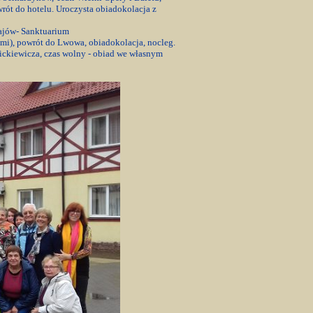
ót do hotelu. Uroczysta obiadokolacja z
zajów- Sanktuarium
ami), powrót do Lwowa, obiadokolacja, nocleg.
ickiewicza, czas wolny - obiad we własnym