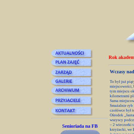
Rok akademi
Wczasy nad
To był już pi
miejscowości,
tym miejscu ok
kilometrami pl
Sama miejscowo
Smażalnie ryb 
czołówce był t
Ośrodek „Janta
wszyscy podcza
– 2 wieczorki 
Senioriada na FB
krzyżacki, we 