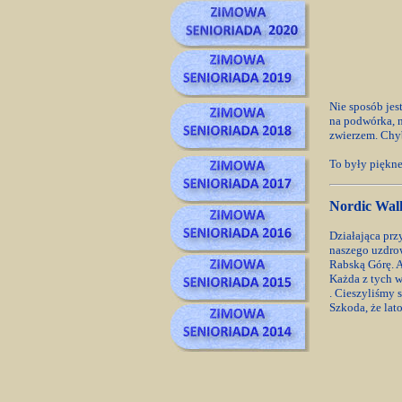
Nie sposób jes
na podwórka, n
zwierzem. Chyb
To były piękne
Nordic Wal
Działająca prz
naszego uzdrow
Rabską Górę. A
Każda z tych w
. Cieszyliśmy 
Szkoda, że lato