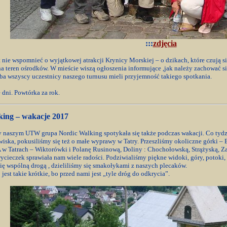
:::
zdjęcia
t nie wspomnieć o wyjątkowej atrakcji Krynicy Morskiej – o dzikach, które czują si
a teren ośrodków. W mieście wiszą ogłoszenia informujące ,jak należy zachować s
a wszyscy uczestnicy naszego turnusu mieli przyjemność takiego spotkania.
 dni. Powtórka za rok.
king – wakacje 2017
y naszym UTW grupa Nordic Walking spotykała się także podczas wakacji. Co tyd
iska, pokusiliśmy się też o małe wyprawy w Tatry. Przeszliśmy okoliczne górki – 
 w Tatrach – Wiktorówki i Polanę Rusinową, Doliny : Chochołowską, Strążyską, Z
ycieczek sprawiała nam wiele radości. Podziwialiśmy piękne widoki, góry, potoki, 
się wspólną drogą , dzieliliśmy się smakołykami z naszych plecaków.
 jest takie krótkie, bo przed nami jest „tyle dróg do odkrycia”.