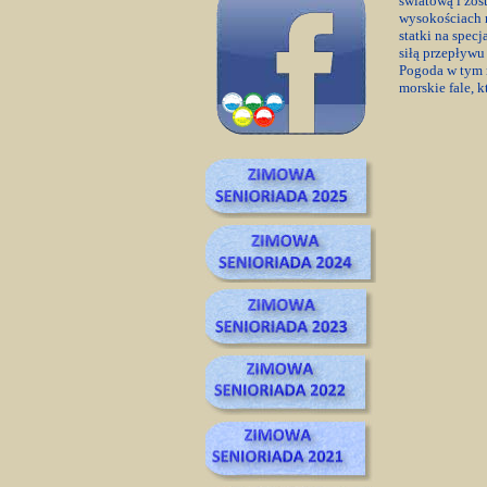
światową i zos
wysokościach m
statki na spe
siłą przepływu
Pogoda w tym r
morskie fale, 