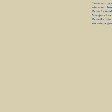
Cmentarz Łycz
wieczorem lwo
Dzień 3 - śnia
Maryjne - Ławr
Dzień 4 - Śnia
zakresie, wyja