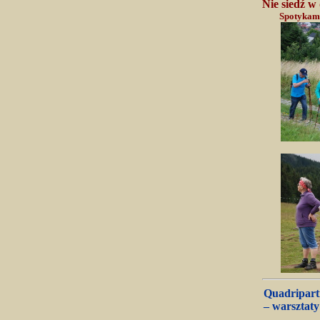
Nie siedź w
Spotykamy
Quadriparti
– warsztat