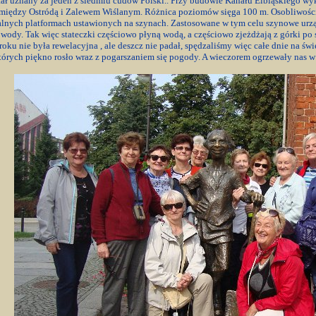
tał uznany za jeden z siedmiu cudów Polski.. Przy budowie Kanału Elbląskiego wy
iędzy Ostródą i Zalewem Wiślanym. Różnica poziomów sięga 100 m. Osobliwością j
cjalnych platformach ustawionych na szynach. Zastosowane w tym celu szynowe ur
 wody. Tak więc stateczki częściowo płyną wodą, a częściowo zjeżdżają z górki po
oku nie była rewelacyjna , ale deszcz nie padał, spędzaliśmy więc całe dnie na ś
których piękno rosło wraz z pogarszaniem się pogody. A wieczorem ogrzewały nas w