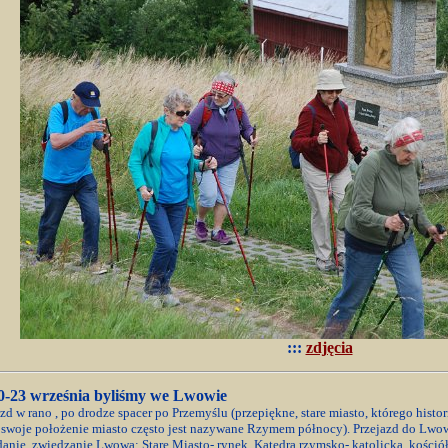
:::
zdjęcia
0-23 września byliśmy we Lwowie
zd w rano , po drodze spacer po Przemyślu (przepiękne, stare miasto, którego histor
swoje położenie miasto często jest nazywane Rzymem północy). Przejazd do Lwow
danie, zwiedzanie Lwowa: Stare Miasto- rynek, Katedra rzymsko- katolicka, kościół