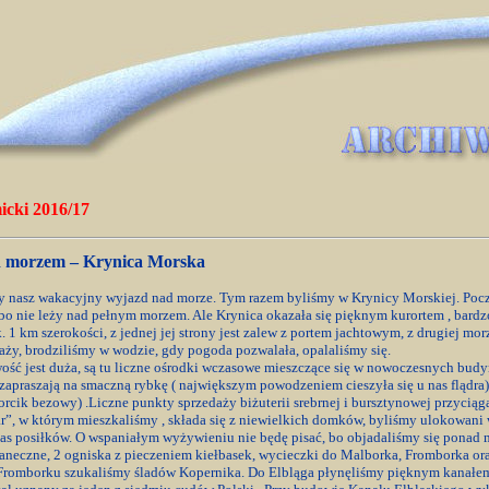
cki 2016/17
 morzem – Krynica Morska
ąty nasz wakacyjny wyjazd nad morze. Tym razem byliśmy w Krynicy Morskiej. Poc
 bo nie leży nad pełnym morzem. Ale Krynica okazała się pięknym kurortem , bar
. 1 km szerokości, z jednej jej strony jest zalew z portem jachtowym, z drugiej mo
aży, brodziliśmy w wodzie, gdy pogoda pozwalała, opalaliśmy się.
ść jest duża, są tu liczne ośrodki wczasowe mieszczące się w nowoczesnych bud
zapraszają na smaczną rybkę ( największym powodzeniem cieszyła się u nas flądra), 
orcik bezowy) .Liczne punkty sprzedaży biżuterii srebrnej i bursztynowej przycią
r”, w którym mieszkaliśmy , składa się z niewielkich domków, byliśmy ulokowani 
s posiłków. O wspaniałym wyżywieniu nie będę pisać, bo objadaliśmy się ponad mi
taneczne, 2 ogniska z pieczeniem kiełbasek, wycieczki do Malborka, Fromborka o
Fromborku szukaliśmy śladów Kopernika. Do Elbląga płynęliśmy pięknym kanałem 