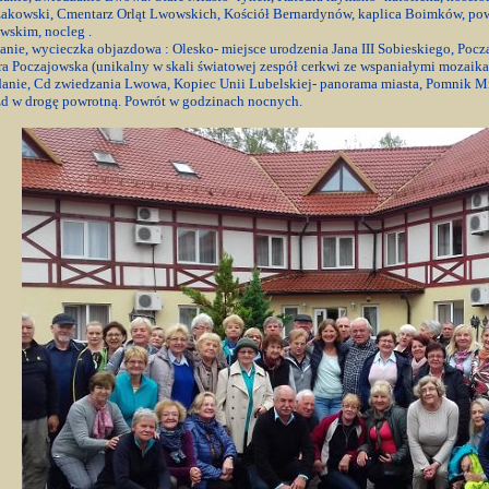
akowski, Cmentarz Orląt Lwowskich, Kościół Bernardynów, kaplica Boimków, powr
wskim, nocleg .
danie, wycieczka objazdowa : Olesko- miejsce urodzenia Jana III Sobieskiego, Poc
a Poczajowska (unikalny w skali światowej zespół cerkwi ze wspaniałymi mozaik
danie, Cd zwiedzania Lwowa, Kopiec Unii Lubelskiej- panorama miasta, Pomnik M
zd w drogę powrotną. Powrót w godzinach nocnych.