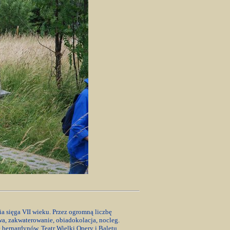
ia sięga VII wieku. Przez ogromną liczbę
a, zakwaterowanie, obiadokolacja, nocleg.
 bernardynów, Teatr Wielki Opery i Baletu,