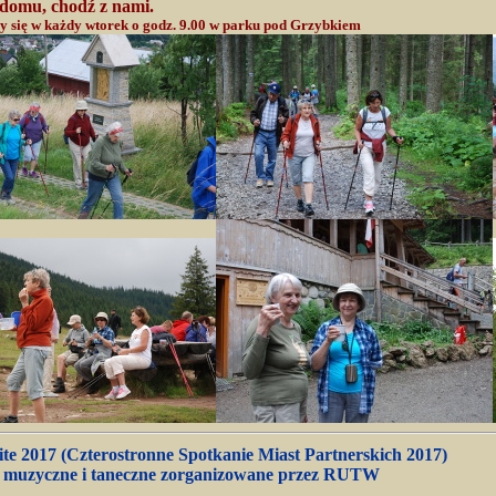
 domu, chodź z nami.
 się w każdy wtorek o godz. 9.00 w parku pod Grzybkiem
te 2017 (Czterostronne Spotkanie Miast Partnerskich 2017)
y muzyczne i taneczne zorganizowane przez RUTW