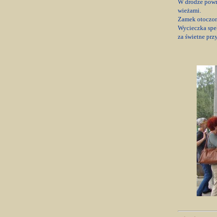
W drodze powro
wieżami.
Zamek otoczon
Wycieczka speł
za świetne pr