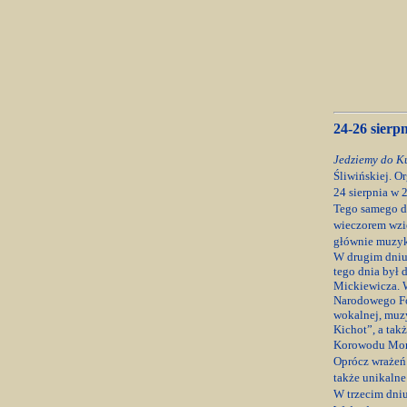
24-26 sierp
Jedziemy do K
Śliwińskiej. O
24 sierpnia
w 2
Tego samego d
wieczorem wzię
głównie muzyk
W drugim dniu
tego dnia był
Mickiewicza. W
Narodowego Fo
wokalnej, muzy
Kichot”, a tak
Korowodu Mon
Oprócz wrażeń
także unikalne
W trzecim dniu