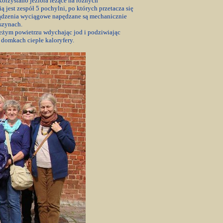
korzystano jeziora leżące na różnych
est zespół 5 pochylni, po których przetacza się
ządzenia wyciągowe napędzane są mechanicznie
 szynach.
wieżym powietrzu wdychając jod i podziwiając
 domkach ciepłe kaloryfery.