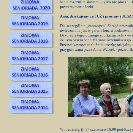
Mnie rozczuliła słowami „tylko nie płacz” –
powstrzymanie łezki.
Aniu, dziękujemy za JUŻ i prosimy i JES
Dla szczególnie „zaoranych” Zarząd przewid
uwiecznione jest w galerii foto, a obdarowani
Dekoracją tegorocznego spotkania były - wy
czułym okiem pana Mariana Krzemińskiego - 
Przerwa kawowa rozluźniła troszkę oficjalny 
przygotowana przez Annę Wzorek - pozwolił
W niedzielę, tj. 17 czerwca o 16.00 pod Krz