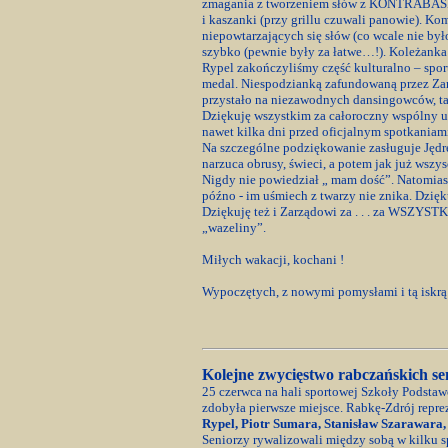
zmagania z tworzeniem słów z KONTRABASIS
i kaszanki (przy grillu czuwali panowie). K
niepowtarzających się słów (co wcale nie był
szybko (pewnie były za łatwe…!). Koleżank
Rypel zakończyliśmy część kulturalno – sporto
medal. Niespodzianką zafundowaną przez Zar
przystało na niezawodnych dansingowców, tan
Dziękuję wszystkim za całoroczny wspólny udz
nawet kilka dni przed oficjalnym spotkaniami
Na szczególne podziękowanie zasługuje Jędrek
narzuca obrusy, świeci, a potem jak już wszysc
Nigdy nie powiedział „ mam dość”. Natomiast 
późno - im uśmiech z twarzy nie znika. Dzię
Dziękuję też i Zarządowi za . . . za WSZYS
„wazeliny”.
Miłych wakacji, kochani !
Wypoczętych, z nowymi pomysłami i tą iskrą
Kolejne zwycięstwo rabczańskich se
25 czerwca na hali sportowej Szkoły Podstaw
zdobyła pierwsze miejsce. Rabkę-Zdrój repre
Rypel, Piotr Sumara, Stanisław Szarawara,
Seniorzy rywalizowali między sobą w kilku sp