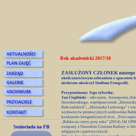
Rok akademicki 2017/18
ZASŁUŻONY CZŁONEK naszego R
okolicznościowym zebraniom z aparatem fo
niedawno ukończył Studium Fotografii.
Przypominamy Jego sylwetkę:
Jan Ciepliński
– rabczanin, fotoreporter, do
Sierosławskiego, współpracownik „Dziennika
Rabczańskich”, „Dziennika Ludowego” i wielu 
wydawnictw promocyjnych uzdrowiska Rabka-
konkursów fotograficznych m.in. „Foto-zapis
„Rabka na cztery pory roku” (2014). Od 199
Senioriada na FB
związany z Orawskim Centrum Kultury w Jabł
religijnych i patriotycznych.