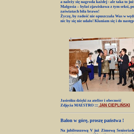
a należy się nagroda każdej - ale taka to ju
Małgosia – byłaś zjawiskowa z tym seksi, 
zaświatach biła brawo!
Życzę, by radość nie opuszczała Was w wę
nic by się nie udało! Kłaniam się i do nastę
Jasieńku dzięki za atelier i obecność
Zdjęcia MAESTRO
:::
JAN CIEPLIŃSKI
Balon w górę, proszę państwa !
Na jubileuszową V już Zimową Senioriadę 