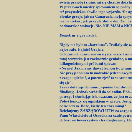
świętą prawdę i śmiać mi się chce, że dożyła
W przerwach miedzy śpiewaniem są próby Gr
też przynależna chwila tego wyjazdu. Ale ogól
Słonko grzeje, jak na Canarach, moja sprys
nie narzekać, jak przyjdą słotne dni. Że.., 
nadmorskie wakacje. Nie. NIE MAM o NIC! 
Domek
nr 2 gra nadal.
Nigdy nie byłam „karciana”. Trafiały się 
rajcowało. Fajnie! Grajcie.
Od czasu do czasu znowu słyszę nasze Cantab
tutaj wszystko jest rozkosznie genialne, a 
kilkugodzinnymi próbami śpiewu:
- No nie! Jak mamy dawać koncerty, to musi
Nie przyjechałam tu nadrobić jedzeniowych z
z czego upichcić, a potem zjeść to w samotn
się zje”.
Teraz dolatuje do mnie ,
wpadka
bez dwóch,
fikołkują. Jednak wrócili do saloniku. Ehh…
patrząc i słuchając ich, uważam, że jest to z
Pobyt kończy się ogniskiem w wiacie. Jest g
półwieczem. Boże, kiedy ten czas minął?
Dziękujemy ZARZĄDOWI UTW za zorganizo
Panu Właścicielowi Ośrodka za czułe potra
doborowe towarzystwo - też dziękujemy. Do