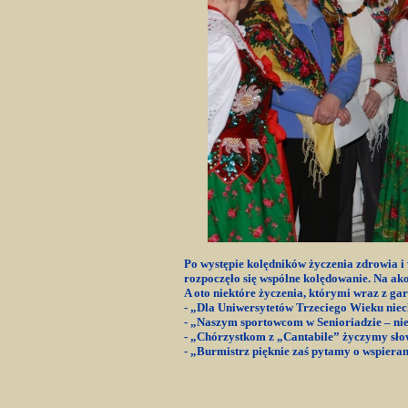
Po występie kolędników życzenia zdrowia 
rozpoczęło się wspólne kolędowanie. Na a
A oto niektóre życzenia, którymi wraz z ga
- „Dla Uniwersytetów Trzeciego Wieku niec
- „Naszym sportowcom w Senioriadzie – nie
- „Chórzystkom z „Cantabile” życzymy sło
- „Burmistrz pięknie zaś pytamy o wspieran