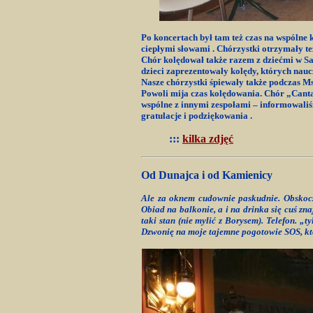
Po koncertach był tam też czas na wspólne 
ciepłymi słowami . Chórzystki otrzymały te
Chór kolędował także razem z dziećmi w San
dzieci zaprezentowały kolędy, których nauc
Nasze chórzystki śpiewały także podczas Ms
Powoli mija czas kolędowania. Chór „Canta
wspólne z innymi zespołami – informowaliś
gratulacje i podziękowania .
:::
kilka zdjęć
Od Dunajca i od Kamienicy
Ale za oknem cudownie paskudnie. Obskoczę
Obiad na balkonie, a i na drinka się cuś zna
taki stan (nie mylić z Borysem). Telefon.
„ty
Dzwonię na moje tajemne pogotowie SOS, któ