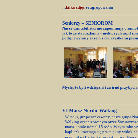
:::
kilka zdjęć
ze zgrupowania
Seniorzy – SENIOROM
Nasze Cantabilistki nie zapominają o samot
jak to ze staruszkami – niektórych uśpił śp
podśpiewywały razem z chórzystkami pieśni 
Myślę, że byli wdzięczni i za trud przybyc
VI Marsz Nordic Walking
W maju, już po raz czwarty, nasza grupa N
Walking organizowanym przez Stowarzysz
marszu brało udział 15 osób. W tym roku wy
kapliczki rozciąga się przepiękny widok n
przypinkę i Certyfikat uczestnictwa. Marsz