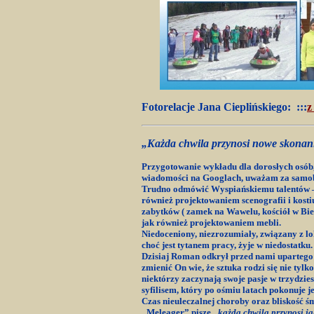
Fotorelacje Jana Cieplińskiego:
:::
z
„Każda chwila przynosi nowe skonan
Przygotowanie wykładu dla dorosłych osób, 
wiadomości na Googlach, uważam za samobój
Trudno odmówić Wyspiańskiemu talentów – bo
również projektowaniem scenografii i kost
zabytków ( zamek na Wawelu, kościół w Bie
jak również projektowaniem mebli.
Niedoceniony, niezrozumiały, związany z lo
choć jest tytanem pracy, żyje w niedostatku
Dzisiaj Roman odkrył przed nami upartego W
zmienić On wie, że sztuka rodzi się nie tylko 
niektórzy zaczynają swoje pasje w trzydzie
syfilisem, który po ośmiu latach pokonuje j
Czas nieuleczalnej choroby oraz bliskość śm
„Meleager” pisze
„
każda chwila przynosi jak