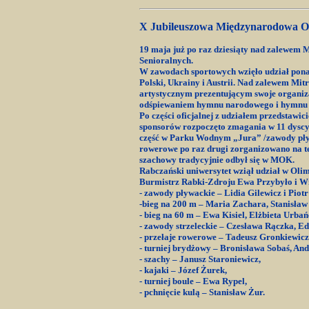
X Jubileuszowa Międzynarodowa O
19 maja już po raz dziesiąty nad zalewem 
Senioralnych.
W zawodach sportowych wzięło udział pon
Polski, Ukrainy i Austrii. Nad zalewem Mi
artystycznym prezentującym swoje organiza
odśpiewaniem hymnu narodowego i hymnu 
Po części oficjalnej z udziałem przedstawi
sponsorów rozpoczęto zmagania w 11 dyscypl
część w Parku Wodnym „Jura” /zawody pływa
rowerowe po raz drugi zorganizowano na t
szachowy tradycyjnie odbył się w MOK.
Rabczański uniwersytet wziął udział w Oli
Burmistrz Rabki-Zdroju
Ewa Przybyło
i W
- zawody pływackie
– Lidia Gilewicz i Piot
-bieg na 200 m
– Maria Zachara, Stanisław
-
bieg na 60 m
– Ewa Kisiel, Elżbieta Urbań
-
zawody strzeleckie
– Czesława Rączka, E
-
przełaje rowerowe
– Tadeusz Gronkiewicz
- turniej brydżowy
– Bronisława Sobaś, And
- szachy
– Janusz Staroniewicz,
- kajaki
– Józef Żurek,
- turniej boule
– Ewa Rypel,
-
pchnięcie kulą –
Stanisław Żur.