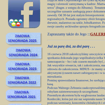
Zdjęcia Jana Cieplińskiego nie tylko są wyk
magię i ulotność zatrzymaną w kadrze. Martw
sercu”.(fragm. z wstępu do Albumu). Tematem
szczególne uznanie zasługują prace dokument
zawody. Od 30-lat jest stałym fotoreportere
regionalnych. Posiada ogromny zbiór fotogra
drewnie, malarstwo na szkle, bibułkarstwo. Fo
swoje zasoby archiwalne sprzętu fotograficzne
Zapraszamy także do Jego :::
GALERI
Już za parę dni, za dni parę . . .
16 czerwca 2018 zakończyliśmy uroczyście
spotkania dokonała jego współzałożycielka W
samozaparcia – bo i tak czasem musiało być,
Jak wszystkie otwarcia, tak i zakończenia, m
zdrowiu do zakończenia. MINUS - że mamy o r
aktywnymi (czasem nawet zabieganymi i w z
mieszkania.
Pominę sprawozdania finansowe, bo szefująca
kasą.
Podczas Walnego Zebrania zaakceptowaliśmy n
odsyłam zainteresowanych szczegółami.
Przemiłym akcentem była wygłoszona lauda
Kordeczki, która już nie raz wspierała nasz
podczas wernisaży, koncertów chóralnych i 