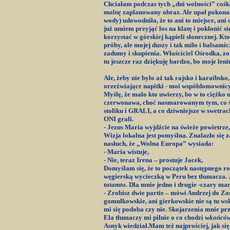
Chciałam podczas tych „dni wolności” cośko
malnę
zaplanowany obraz. Ale upał pokonał 
wody) udowodniła, że to ani to miejsce, ani
już umiem przyjąć los na klatę i pokłonić s
korzystać w górskiej kąpieli słonecznej. Kt
próby, ale mojej duszy i tak miło i balsam
zadumy i skupienia. Właściciel Ośrodka, z
tu jeszcze raz dziękuję bardzo, bo moje le
Ale, żeby nie było aż tak rajsko i karaibsk
orzeźwiające napitki - moi współdomowni
Myślę, że mało kto uwierzy, bo w to ciężko 
czerwonawa, choć nasmarowanym tym, co świa
stoliku i GRALI, a co dziwniejsze w swetra
ONI grali.
- Jezus Maria wyjdźcie na świeże powietrze,
Wizja lokalna jest pomyślna. Znalazło się 
nasłuch, że „Wolna Europa” wysiada:
- Maria wistuje,
- Nie, teraz Irena – prostuje Jacek,
Domyślam się, że to początek następnego r
węgierską wycieczką w Peru bez tłumacza.
to
tamto
. Dla mnie jedno i drugie -czary mar
- Zrobisz dwie partie – mówi Andrzej do Zos
gomułkowskie, ani gierkowskie nie są tu w
mi się podoba czy nie. Skojarzenia mnie p
Ela tłumaczy mi pilnie o co chodzi w
końców
Asnyk wiedział.Mam też najprościej, jak się