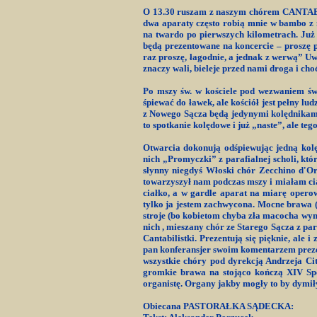
O 13.30 ruszam z naszym chórem CANTABIL
dwa aparaty często robią mnie w bambo z 
na twardo po pierwszych kilometrach. Już 
będą prezentowane na koncercie – proszę po
raz proszę, łagodnie, a jednak z werwą” Uwa
znaczy wali, bieleje przed nami droga i cho
Po mszy św. w kościele pod wezwaniem św
śpiewać do ławek, ale kościół jest pełny l
z Nowego Sącza będą jedynymi kolędnikami 
to spotkanie kolędowe i już „naste”, ale te
Otwarcia dokonują odśpiewując jedną kol
nich „Promyczki” z parafialnej scholi, któ
słynny niegdyś Włoski chór Zecchino d'Or
towarzyszył nam podczas mszy i miałam ciar
ciałko, a w gardle aparat na miarę opero
tylko ja jestem zachwycona. Mocne brawa 
stroje (bo kobietom chyba zła macocha wymyś
nich , mieszany chór ze Starego Sącza z par
Cantabilistki. Prezentują się pięknie, ale
pan konferansjer swoim komentarzem prezen
wszystkie chóry pod dyrekcją Andrzeja Cit
gromkie brawa na stojąco kończą XIV Spo
organistę. Organy jakby mogły to by dymiły
Obiecana PASTORAŁKA SĄDECKA: