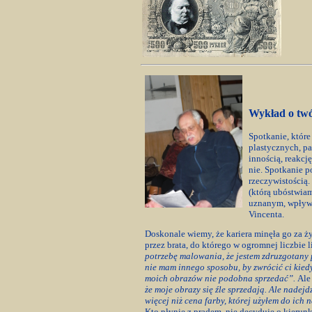
Wykład o twó
Spotkanie, które
plastycznych, p
innością, reakcj
nie. Spotkanie 
rzeczywistością.
(którą ubóstwiam
uznanym, wpływom
Vincenta.
Doskonale wiemy, że kariera minęła go za 
przez brata, do którego w ogromnej liczbie l
potrzebę malowania, że jestem zdruzgotany p
nie mam innego sposobu, by zwrócić ci kied
moich obrazów nie podobna sprzedać”.
Ale
że moje obrazy się źle sprzedają. Ale nadejd
więcej niż cena farby, której użyłem do ic
Kto płynie z prądem, nie decyduje o kierunk