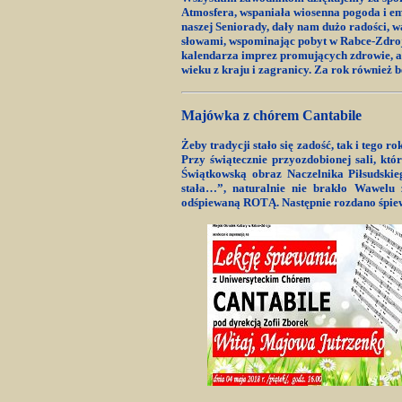
Atmosfera, wspaniała wiosenna pogoda i e
naszej Seniorady, dały nam dużo radości, w
słowami, wspominając pobyt w Rabce-Zdroju
kalendarza imprez promujących zdrowie, a
wieku z kraju i zagranicy. Za rok również
Majówka z chórem Cantabile
Żeby tradycji stało się zadość, tak i tego 
Przy świątecznie przyozdobionej sali, k
Świątkowską obraz Naczelnika Piłsudski
stała…”, naturalnie nie brakło Wawelu
odśpiewaną ROTĄ. Następnie rozdano śpiewni