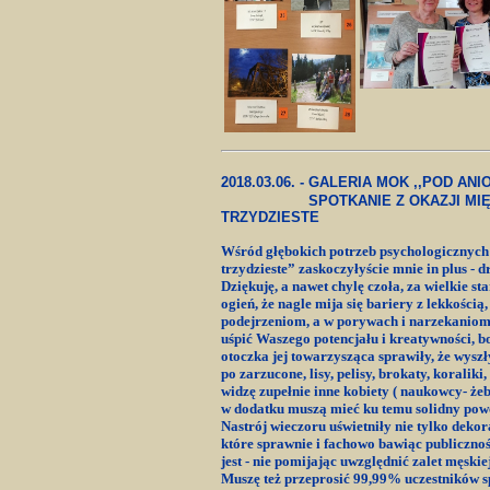
2018.03.06. - GALERIA MOK ,,POD ANI
SPOTKANIE Z OKAZJI
MI
TRZYDZIESTE
Wśród głębokich potrzeb psychologicznych c
trzydzieste” zaskoczyłyście mnie in plus 
Dziękuję, a nawet chylę czoła, za wielkie 
ogień, że nagle mija się bariery z lekkością
podejrzeniom, a w porywach i narzekaniom. 
uśpić Waszego potencjału i kreatywności, 
otoczka jej towarzysząca sprawiły, że wyszł
po zarzucone, lisy, pelisy, brokaty, koralik
widzę zupełnie inne kobiety ( naukowcy- żeby
w dodatku muszą mieć ku temu solidny powód
Nastrój wieczoru uświetniły nie tylko dekor
które sprawnie i fachowo bawiąc publicznoś
jest - nie pomijając uwzględnić zalet męski
Muszę też przeprosić 99,99% uczestników sp