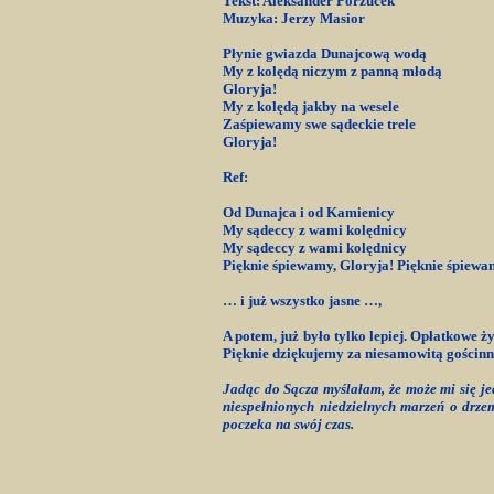
Tekst: Aleksander Porzucek
Muzyka: Jerzy Masior
Płynie gwiazda Dunajcową wodą
My z kolędą niczym z panną młodą
Gloryja!
My z kolędą jakby na wesele
Zaśpiewamy swe sądeckie trele
Gloryja!
Ref:
Od Dunajca i od Kamienicy
My sądeccy z wami kolędnicy
My sądeccy z wami kolędnicy
Pięknie śpiewamy, Gloryja! Pięknie śpiewa
… i już wszystko jasne …,
A potem, już było tylko lepiej. Opłatkowe 
Pięknie dziękujemy za niesamowitą gościnnoś
Jadąc do Sącza myślałam, że może mi się je
niespełnionych niedzielnych marzeń o drzem
poczeka na swój czas.