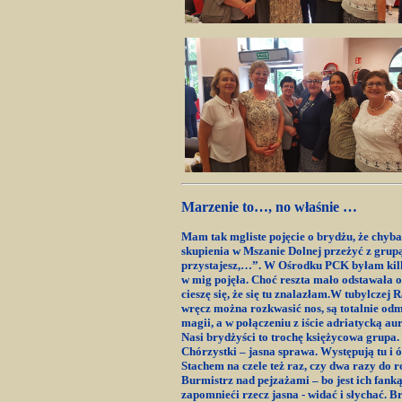
Marzenie to…, no właśnie …
Mam tak mgliste pojęcie o brydżu, że chyba
skupienia w Mszanie Dolnej przeżyć z gru
przystajesz,…”. W Ośrodku PCK byłam kilka 
w mig pojęła. Choć reszta mało odstawała od
cieszę się, że się tu znalazłam.W tubylcze
wręcz można rozkwasić nos, są totalnie od
magii, a w połączeniu z iście adriatycką aur
Nasi brydżyści to trochę księżycowa grupa
Chórzystki – jasna sprawa. Występują tu i ów
Stachem na czele też raz, czy dwa razy do r
Burmistrz nad pejzażami – bo jest ich fanką
zapomnieći rzecz jasna - widać i słychać. B