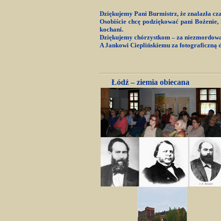
Dziękujemy Pani Burmistrz, że znalazła cza
Osobiście chcę podziękować pani Bożenie, 
kochani.
Dziękujemy chórzystkom – za niezmordowan
A Jankowi Cieplińskiemu za fotograficzną 
Łódź – ziemia obiecana