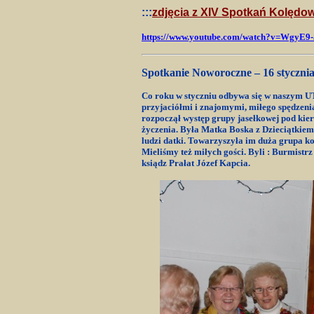
:::
zdjęcia z XIV Spotkań Kolędo
https://www.youtube.com/watch?v=WgyE9
Spotkanie Noworoczne – 16 styczni
Co roku w styczniu odbywa się w naszym UT
przyjaciółmi i znajomymi, miłego spędzenia
rozpoczął występ grupy jasełkowej pod ki
życzenia. Była Matka Boska z Dzieciątkiem i
ludzi datki. Towarzyszyła im duża grupa ko
Mieliśmy też miłych gości. Byli : Burmis
ksiądz Prałat Józef Kapcia.