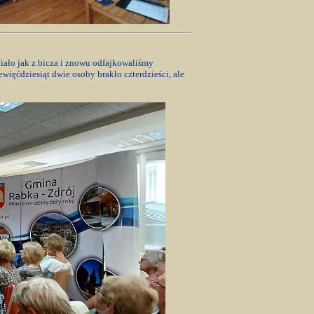
ciało jak z bicza i znowu odfajkowaliśmy
ięćdziesiąt dwie osoby brakło czterdzieści, ale