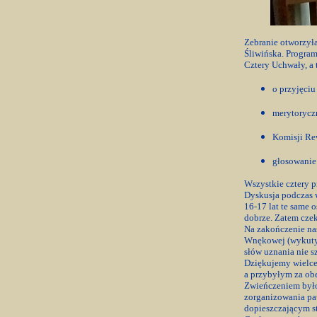
Zebranie otworzył
Śliwińska. Program 
Cztery Uchwały, a 
o przyjęciu
merytoryczn
Komisji Rew
głosowanie 
Wszystkie cztery p
Dyskusja podczas w
16-17 lat te same 
dobrze. Zatem cze
Na zakończenie na
Wnękowej (wykutych
słów uznania nie s
Dziękujemy wielce 
a przybyłym za ob
Zwieńczeniem było
zorganizowania pat
dopieszczającym s