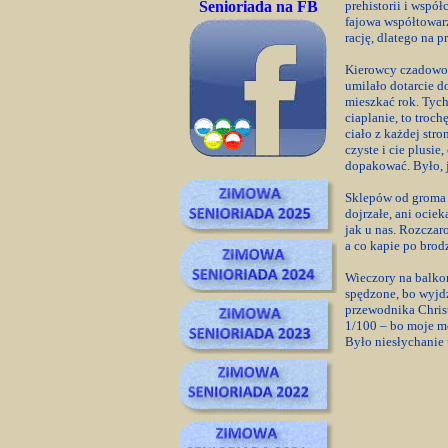
Senioriada na FB
prehistorii i wspó
fajowa współtowarz
rację, dlatego na pr
Kierowcy czadowo 
umilało dotarcie d
mieszkać rok. Tych
ciaplanie, to troc
ciało z każdej str
czyste i cie plusi
dopakować. Było, 
Sklepów od groma i
dojrzałe, ani ocie
jak u nas. Rozczar
a co kapie po brodz
Wieczory na balkon
spędzone, bo wyjdz
przewodnika Christi
1/100 – bo moje m
Było niesłychanie 