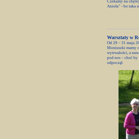
Czekamy na chętny
Anioła” - bo taka 
Warsztaty w R
Od 29 – 31 maja 20
Moniuszki mamy od
wytrwałości, a nawe
pod nos – choć by 
odpoczął.