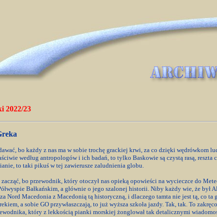
i 2022/23
Greka
dawać, bo każdy z nas ma w sobie trochę grackiej krwi, za co dzięki wędrówkom lu
aściwie według antropologów i ich badań, to tylko Baskowie są czystą rasą, reszt
nie, to taki pikuś w tej zawierusze zaludnienia globu.
zacząć, bo przewodnik, który otoczył nas opieką opowieści na wycieczce do Meteor
łwyspie Bałkańskim, a głównie o jego szalonej historii. Niby każdy wie, że był
a Nord Macedonia z Macedonią tą historyczną, i dlaczego tamta nie jest tą, co ta gr
rekiem, a sobie GO przywłaszczają, to już wyższa szkoła jazdy. Tak, tak. To zakręc
wodnika, który z lekkością pianki morskiej żonglował tak detalicznymi wiadomości