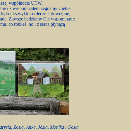
 naszej wspólnocie UTW.
obie i z wielkim żalem żegnamy Ciebie.
– było niezwykle serdeczne, dowcipne,
 cuda. Zawsze będziemy Cię wspominać z
u, co robiłeś, no i z serca płynącą
rysia, Zosia, Anka, Józia, Monika i Gosia