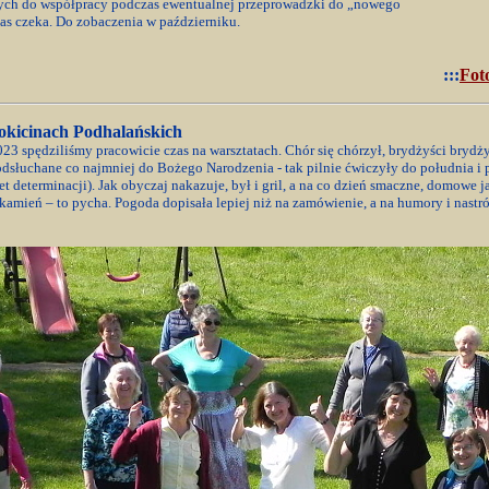
ch do współpracy podczas ewentualnej przeprowadzki do „nowego
nas czeka. Do zobaczenia w październiku.
:::
Fot
okicinach Podhalańskich
23 spędziliśmy pracowicie czas na warsztatach. Chór się chórzył, brydżyści brydżyl
słuchane co najmniej do Bożego Narodzenia - tak pilnie ćwiczyły do południa i p
t determinacji). Jak obyczaj nakazuje, był i gril, a na co dzień smaczne, domowe jad
kamień – to pycha. Pogoda dopisała lepiej niż na zamówienie, a na humory i nastrój