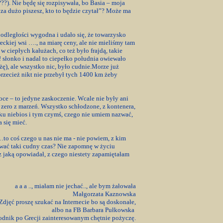
??). Nie będę się rozpisywała, bo Basia – moja
 za dużo piszesz, kto to będzie czytał”? Może ma
ległości wygodna i udało się, że towarzysko
eckiej wsi …., na miarę ceny, ale nie mieliśmy tam
 ciepłych kałużach, co też było frajdą, takie
!! słonko i nadal to ciepełko południa owiewało
żę), ale wszystko nic, było cudnie.Morze już
 przecież nikt nie przebył tych 1400 km żeby
woce – to jedyne zaskoczenie. Wcale nie były ani
e zero z marzeń. Wszystko schłodzone, z kontenera,
ku niebios i tym czymś, czego nie umiem nazwać,
a się mieć.
…to coś czego u nas nie ma - nie powiem, z kim
azwać taki cudny czas? Nie zapomnę w życiu
, z jaką opowiadał, z czego niestety zapamiętałam
a a a .., miałam nie jechać.., ale bym żałowała
Małgorzata Kaznowska
Zdjęć proszę szukać na Internecie bo są doskonałe,
albo na FB Barbara Pułkowska
odnik po Grecji zainteresowanym chętnie pożyczę.