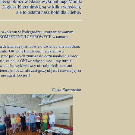
djęcia obrazów Stasia wykonał mąż Moniki
Eligiusz Krzemiński, są w kilku wersjach,
ale to ostatni nasz hołd dla Ciebie.
 szkoleniu w Podegrodziu , zorganizowanym
DOZY KOMPETENCJI CYFROWYCH w ramach
em dałam radę (nie mówię o Ewie, bo ona młodsza,
zrywało. OK. po 21 godzinach wykładów z
w i prac polowych zmusza do oczu naokoło głowy.
e, że hej, a ONI we własnej wsi – my intruzi.
 wiele, bo wykładowcy nie odpuścili nam ani
eresuje i bawi, ale zastępczyni jest i chwała jej za
nie zgasł. Bo jest!
Gosia Kaznowska