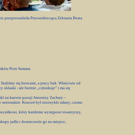
nie przeprowadziła Przewodnicząca Zebrania Beata
osków Piotr Sumara.
Staliśmy się biorcami, a pracy huk. Właściwie od
 oklaski - ale biernie „członkuje” i ma się
kl na kanwie poezji Antoniny Zachary –
e senioralnie. Koncert był niezwykle udany, czemu
i wysiłkowi, który każdemu występowi towarzyszy,
py jadła i dostarczenie go na miejsce,