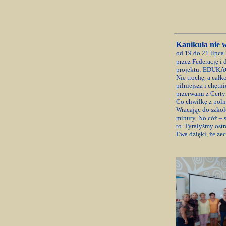
Kanikuła nie 
od 19 do 21 lipc
przez Federację
projektu: EDU
Nie trochę, a cał
pilniejsza i chęt
przerwami z Certy
Co chwilkę z poln
Wracając do szkol
minuty. No cóż – s
to. Tyrałyśmy ost
Ewa dzięki, że ze