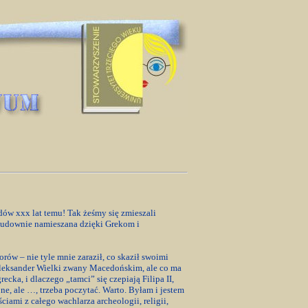
dów xxx lat temu! Tak żeśmy się zmieszali
a cudownie namieszana dzięki Grekom i
ów – nie tyle mnie zaraził, co skaził swoimi
 Aleksander Wielki zwany Macedońskim, ale co ma
ecka, i dlaczego „tamci” się czepiają Filipa II,
one, ale …, trzeba poczytać. Warto. Byłam i jestem
ami z całego wachlarza archeologii, religii,