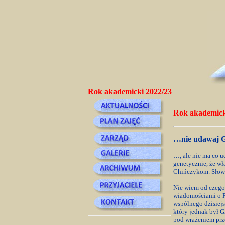
Rok akademicki 2022/23
Rok akademick
…nie udawaj 
…, ale nie ma co u
genetycznie, że wł
Chińczykom. Słowia
Nie wiem od czego 
wiadomościami o Pó
wspólnego dzisiejsz
który jednak był G
pod wrażeniem prze