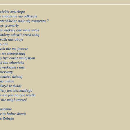
ciebie zmarłego
e znaczenie ma odkrycie
szechświat stale się rozszerza ?
ęc ty zmarły
eś większy ode mnie teraz
 którzy odeszli przed tobą
rośli nas oboje
o oni
ych nie ma jeszcze
e się zmniejszają
y być coraz mniejszym
ył los człowieka
jwiększym z nas
pierwszy
edzieć dzisiaj
ma ciebie
dkryć że świat
iwy jest bez każdego
kt nie jest na tyle wielki
 nie mógł umrzeć
aszanie
e to ładne słowo
a Rebajn