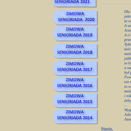
Dla 
jaki
że w
A wi
Jest
A ci
prze
Tylk
któr
stal
jakb
to b
a na
był 
Powi
nie 
to o
możl
i ni
żeby
...
Wyg
Jaki
Ann
Stasiu,