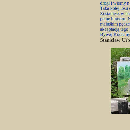
drogi i wierny 
Taka kolej losu
Zostaniesz w na
pełne humoru. N
maluśkim pędzelk
akceptacją tego
Bywaj Kochany, 
Stanisław Urb