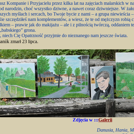
nasz Kompanie i Przyjacielu przez kilka lat na zajęciach malarskich w
 od narodzin, choć wszystko dziwne, a nawet coraz dziwniejsze. W żał
szych myślach i sercach, bo Twoje bycie z nami – a grupa niewieścia 
ie szczędziłeś nam komplementów, a wiesz, że te od mężczyzn robią
iem – prawie jak do makijażu – ale i z pilnością twórczą, oddaniem tem
 „babskiego” grona.
niech Cię Opatrzność przyjmie do nieznanego nam jeszcze świata.
anik
zmarł
23 lipca.
Zdjęcia w :::
Galerii
Danusia, Hania, Ma