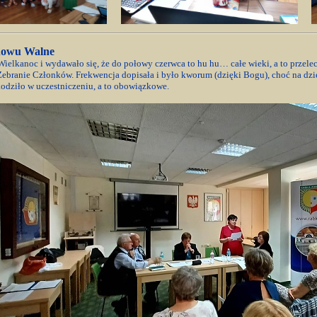
znowu Walne
Wielkanoc i wydawało się, że do połowy czerwca to hu hu… całe wieki, a to przele
ebranie Członków. Frekwencja dopisała i było kworum (dzięki Bogu), choć na dziew
odziło w uczestniczeniu, a to obowiązkowe.