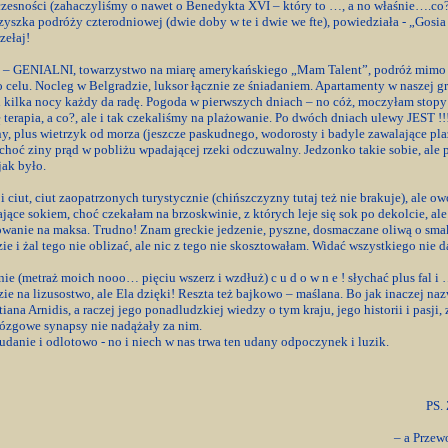
łczesności (zahaczyliśmy o nawet o Benedykta XVI – który to …, a no właśnie….co?
yszka podróży czterodniowej (dwie doby w te i dwie we fte), powiedziała - „Gosia
zełaj!
– GENIALNI, towarzystwo na miarę amerykańskiego „Mam Talent”, podróż mimo od
o celu. Nocleg w Belgradzie, luksor łącznie ze śniadaniem. Apartamenty w naszej gr
 kilka nocy każdy da radę. Pogoda w pierwszych dniach – no cóż, moczyłam stopy w
hę terapia, a co?, ale i tak czekaliśmy na plażowanie. Po dwóch dniach ulewy JEST !
ony, plus wietrzyk od morza (jeszcze paskudnego, wodorosty i badyle zawalające pla
e, choć ziny prąd w pobliżu wpadającej rzeki odczuwalny. Jedzonko takie sobie, ale
jak było.
 ciut, ciut zaopatrzonych turystycznie (chińszczyzny tutaj też nie brakuje), ale o
kające sokiem, choć czekałam na brzoskwinie, z których leje się sok po dekolcie, al
owanie na maksa. Trudno! Znam greckie jedzenie, pyszne, dosmaczane oliwą o sma
ie i żal tego nie oblizać, ale nic z tego nie skosztowałam. Widać wszystkiego nie d
ie (metraż moich nooo… pięciu wszerz i wzdłuż) c u d o w n e ! słychać plus fal i 
ie na lizusostwo, ale Ela dzięki! Reszta też bajkowo – maślana. Bo jak inaczej n
ana Arnidis, a raczej jego ponadludzkiej wiedzy o tym kraju, jego historii i pasji
ózgowe synapsy nie nadążały za nim.
udanie i odlotowo - no i niech w nas trwa ten udany odpoczynek i luzik.
PS. 
– a Przew