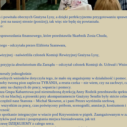
a i powitała obecnych Grażyna Lysy, a dzięki perfekcyjnemu przygotowaniu spraw
jest na naszej stronie (poniżej), tak więc nie będę się powtarzała.
to:
 sprawozdania finansowego, które przedstawiła Skarbnik Zosia Chuda,
ego - odczytała prezes Elżbieta Szarawara,
izyjnej - naświetliła członek Komisji Rewizyjnej Grażyna Lysy,
przyjęcia absolutorium dla Zarządu – odczytał członek Komisji ds. Uchwał i Wni
rzeszły jednogłośnie.
olnych wniosków dotyczyła tego, że mało się angażujemy w działalność i pomoc. 
osoby tworzą pion zaplecza TYRANIA, a reszta czeka – nie wiem, czy na zachwyt, czy
kamy na chętnych do pracy, wsparcia i pomocy.
sza Grupa Kabaretowa pod niestrudzoną dyrekcją Anny Rodzik przedstawiła spekta
 na blachę), a piosenki przy akompaniamencie Grażyny Serafin były stricte celn
zczędził nasz Starosta – Michał Skowron, a i pani Prezes wyróżniła szefową.
wszystkim za pracę, czas poświęcony próbom, scenografii, aranżacji, kostiumom 
ecność.
 spotkanie integracyjne w wiacie pod Krzywoniem w piątek. Zaangażowanym w zaku
yków pod rożen i posprzątania miejsca biesiadowania, jak też
trawę DZIĘKUJEMY z całego serca.